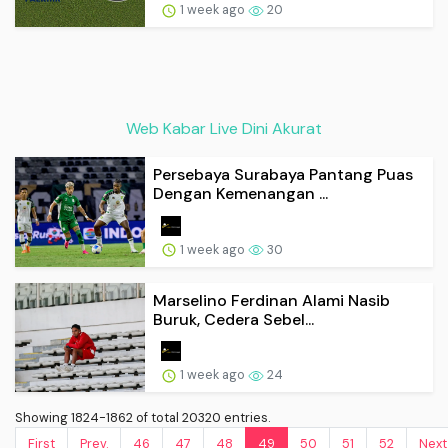
1 week ago
20
Web Kabar Live Dini Akurat
Persebaya Surabaya Pantang Puas
Dengan Kemenangan ...
1 week ago
30
Marselino Ferdinan Alami Nasib
Buruk, Cedera Sebel...
1 week ago
24
Showing 1824-1862 of total 20320 entries.
First
Prev.
46
47
48
49
50
51
52
Next