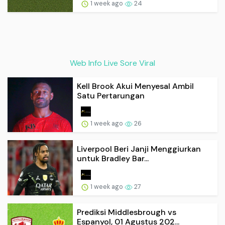
1 week ago
24
Web Info Live Sore Viral
Kell Brook Akui Menyesal Ambil
Satu Pertarungan
1 week ago
26
Liverpool Beri Janji Menggiurkan
untuk Bradley Bar...
1 week ago
27
Prediksi Middlesbrough vs
Espanyol, 01 Agustus 202...