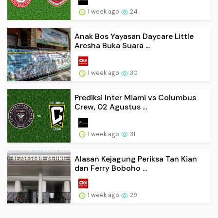
1 week ago
24
Anak Bos Yayasan Daycare Little
Aresha Buka Suara ...
1 week ago
30
Prediksi Inter Miami vs Columbus
Crew, 02 Agustus ...
1 week ago
31
Alasan Kejagung Periksa Tan Kian
dan Ferry Boboho ...
1 week ago
29