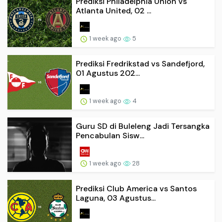
Prediksi Philadelphia Union vs
Atlanta United, 02 ...
1 week ago
5
Prediksi Fredrikstad vs Sandefjord,
01 Agustus 202...
1 week ago
4
Guru SD di Buleleng Jadi Tersangka
Pencabulan Sisw...
1 week ago
28
Prediksi Club America vs Santos
Laguna, 03 Agustus...