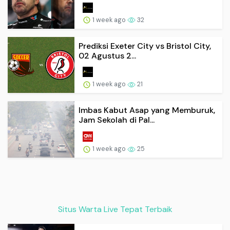
1 week ago
32
Prediksi Exeter City vs Bristol City,
02 Agustus 2...
1 week ago
21
Imbas Kabut Asap yang Memburuk,
Jam Sekolah di Pal...
1 week ago
25
Situs Warta Live Tepat Terbaik