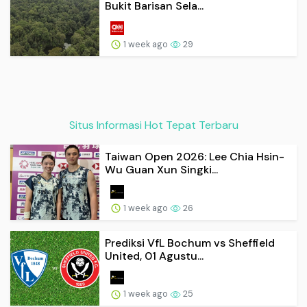
Bukit Barisan Sela...
1 week ago
29
Situs Informasi Hot Tepat Terbaru
Taiwan Open 2026: Lee Chia Hsin-
Wu Guan Xun Singki...
1 week ago
26
Prediksi VfL Bochum vs Sheffield
United, 01 Agustu...
1 week ago
25