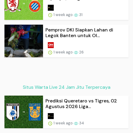
1 week ago
31
Pemprov DKI Siapkan Lahan di
Legok Banten untuk Ol...
1 week ago
26
Situs Warta Live 24 Jam Jitu Terpercaya
Prediksi Queretaro vs Tigres, 02
Agustus 2026 Liga...
1 week ago
34