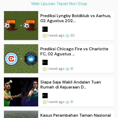
Web Liputan Tepat Non Stop
Prediksi Lyngby Boldklub vs Aarhus,
02 Agustus 202...
1 week ago
30
Prediksi Chicago Fire vs Charlotte
FC, 02 Agustus ...
1 week ago
31
Siapa Saja Wakil Andalan Tuan
Rumah di Kejuaraan D...
1 week ago
31
Kasus Perambahan Taman Nasional