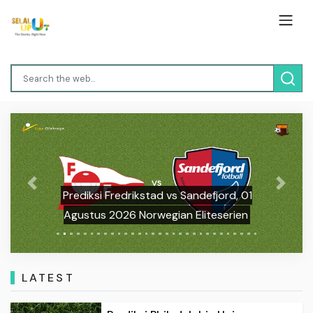
Previous
Next
Prediksi Fredrikstad vs Sandefjord, 01
Agustus 2026 Norwegian Eliteserien
LATEST