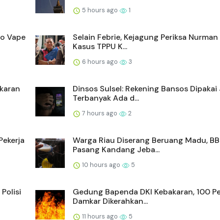
5 hours ago
1
mo Vape
Selain Febrie, Kejagung Periksa Nurman 
Kasus TPPU K...
6 hours ago
3
akaran
Dinsos Sulsel: Rekening Bansos Dipakai
Terbanyak Ada d...
7 hours ago
2
ekerja
Warga Riau Diserang Beruang Madu, B
Pasang Kandang Jeba...
10 hours ago
5
Polisi
Gedung Bapenda DKI Kebakaran, 100 Pe
Damkar Dikerahkan...
11 hours ago
5