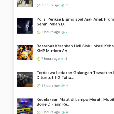
4 hours ago
2
Polisi Periksa Bigmo soal Ajak Anak Pro
Senin Pekan D...
6 hours ago
2
Basarnas Kerahkan Heli Sisir Lokasi Keb
KMP Mutiara Se...
7 hours ago
3
Terdakwa Ledakan Galangan Tewaskan P
Dituntut 1-2 Tahu...
9 hours ago
4
Kecelakaan Maut di Lampu Merah, Mobil 
Bone Diklaim Re...
11 hours ago
4