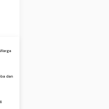
 Warga
oba dan
di