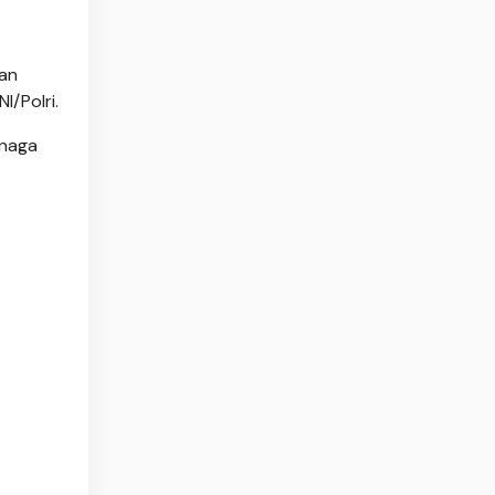
dan
I/Polri.
enaga