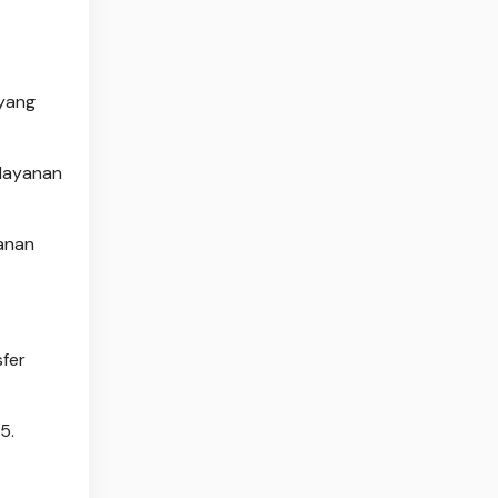
 yang
 layanan
yanan
sfer
5.