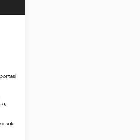
portasi
a
ta,
rmasuk