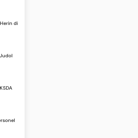
Herin di
 Judol
BKSDA
rsonel