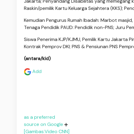
Jakarta; Penyandang Disabilitas yang memegang ka
Raskin/pemilik Kartu Keluarga Sejahtera (KKS); Pe
Kemudian Pengurus Rumah Ibadah: Marbot masjid, pe
Tenaga Pendidik PAUD: Pendidik non-PNS; Juru Pema
Siswa Penerima KJP/KJMU, Pemilik Kartu Jakarta P
Kontrak Pemprov DKI; PNS & Pensiunan PNS Pempro
(antara/kid)
Add
as a preferred
source on Google
[Gambas:Video CNN]