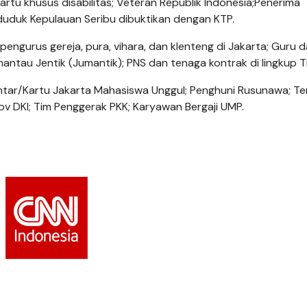
rtu khusus disabilitas; Veteran Republik Indonesia;Penerima
nduduk Kepulauan Seribu dibuktikan dengan KTP.
ngurus gereja, pura, vihara, dan klenteng di Jakarta; Guru 
ntau Jentik (Jumantik); PNS dan tenaga kontrak di lingkup TN
intar/Kartu Jakarta Mahasiswa Unggul; Penghuni Rusunawa; T
v DKI; Tim Penggerak PKK; Karyawan Bergaji UMP.