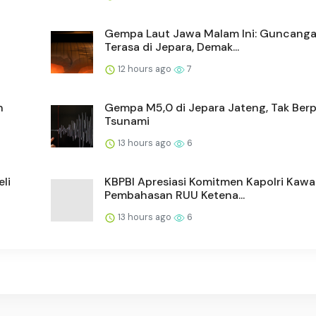
Gempa Laut Jawa Malam Ini: Guncang
Terasa di Jepara, Demak...
12 hours ago
7
n
Gempa M5,0 di Jepara Jateng, Tak Ber
Tsunami
13 hours ago
6
li
KBPBI Apresiasi Komitmen Kapolri Kawa
Pembahasan RUU Ketena...
13 hours ago
6