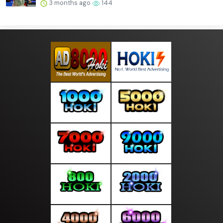
3 months ago
144