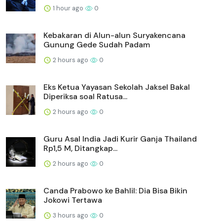
1 hour ago
0
Kebakaran di Alun-alun Suryakencana
Gunung Gede Sudah Padam
2 hours ago
0
Eks Ketua Yayasan Sekolah Jaksel Bakal
Diperiksa soal Ratusa...
2 hours ago
0
Guru Asal India Jadi Kurir Ganja Thailand
Rp1,5 M, Ditangkap...
2 hours ago
0
Canda Prabowo ke Bahlil: Dia Bisa Bikin
Jokowi Tertawa
3 hours ago
0