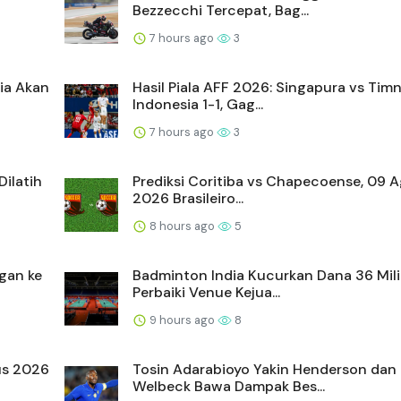
Bezzecchi Tercepat, Bag...
7 hours ago
3
ia Akan
Hasil Piala AFF 2026: Singapura vs Tim
Indonesia 1-1, Gag...
7 hours ago
3
Dilatih
Prediksi Coritiba vs Chapecoense, 09 
2026 Brasileiro...
8 hours ago
5
gan ke
Badminton India Kucurkan Dana 36 Mili
Perbaiki Venue Kejua...
9 hours ago
8
us 2026
Tosin Adarabioyo Yakin Henderson dan
Welbeck Bawa Dampak Bes...