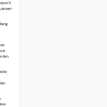
seperti
juaraan
ilang
mar
nya
arden
pada
lan
a
 New