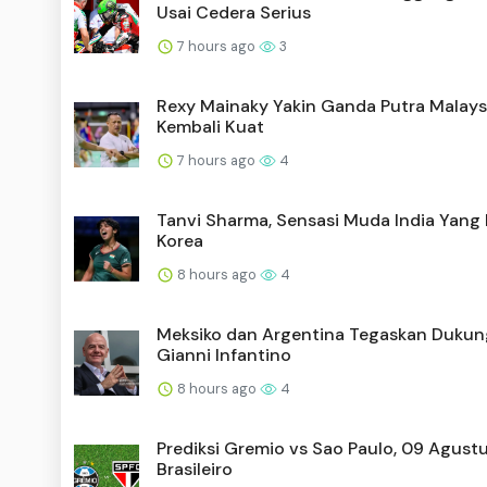
Usai Cedera Serius
7 hours ago
3
Rexy Mainaky Yakin Ganda Putra Malays
Kembali Kuat
7 hours ago
4
Tanvi Sharma, Sensasi Muda India Yang 
Korea
8 hours ago
4
Meksiko dan Argentina Tegaskan Dukun
Gianni Infantino
8 hours ago
4
Prediksi Gremio vs Sao Paulo, 09 Agust
Brasileiro