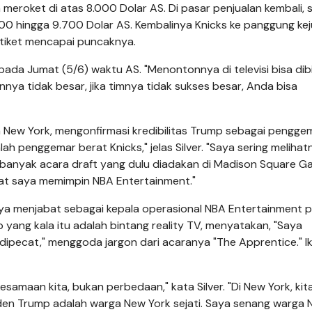
meroket di atas 8.000 Dolar AS. Di pasar penjualan kembali, 
300 hingga 9.700 Dolar AS. Kembalinya Knicks ke panggung ke
tiket mencapai puncaknya.
 pada Jumat (5/6) waktu AS. "Menontonnya di televisi bisa dib
annya tidak besar, jika timnya tidak sukses besar, Anda bisa
a New York, mengonfirmasi kredibilitas Trump sebagai pengge
alah penggemar berat Knicks," jelas Silver. "Saya sering melihat
ri banyak acara draft yang dulu diadakan di Madison Square G
saat saya memimpin NBA Entertainment."
nya menjabat sebagai kepala operasional NBA Entertainment 
yang kala itu adalah bintang reality TV, menyatakan, "Saya
 dipecat," menggoda jargon dari acaranya "The Apprentice." Ik
amaan kita, bukan perbedaan," kata Silver. "Di New York, kit
siden Trump adalah warga New York sejati. Saya senang warga