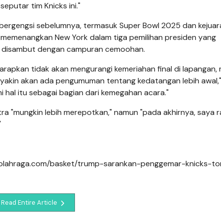
seputar tim Knicks ini."
 bergengsi sebelumnya, termasuk Super Bowl 2025 dan kejua
ah memenangkan New York dalam tiga pemilihan presiden yang
an disambut dengan campuran cemoohan.
rapkan tidak akan mengurangi kemeriahan final di lapangan, 
yakin akan ada pengumuman tentang kedatangan lebih awal,"
i hal itu sebagai bagian dari kemegahan acara."
a "mungkin lebih merepotkan," namun "pada akhirnya, saya r
"
igaolahraga.com/basket/trump-sarankan-penggemar-knicks-t
Read Entire Article