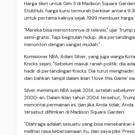
Harga tiket untuk Gim 3 di Madison Square Garden 
StubHub, harga kursi termurah berkisar antara 9.
untuk pertama kalinya sejak 1999 membuat harga 
"Mereka bisa menontonnya di televisi," ujar Trump
semi-gratis. Tapi begitulah hidup. Jika pertanding
menonton dengan sangat mudah."
Komisioner NBA, Adam Silver, yang juga warga Kot
Knicks sejati. "Sebelum masuk ranah politik, dia ad
hadir di pertandingan Knicks. Dia turut menghadi
dan bahkan tampil dalam iklan ‘I love this Game’ 
Silver memimpin NBA sejak 2014, setelah sebelum
2000-an. Dalam iklan tahun 2004 tersebut, Trump 
mencintai permainan ini, dan jika Anda tidak, Anda
tersebut difilmkan di Madison Square Garden.
"Olahraga adalah sesuatu yang bisa menekankan kes
melihat rasa kebersamaan itu, dan saya pikir Pre