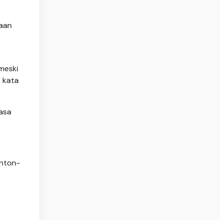
raan
meski
 kata
asa
onton-