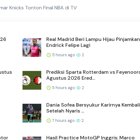
ar Knicks Tonton Final NBA di TV
026
Real Madrid Beri Lampu Hijau Pinjamkan
Endrick Felipe Lagi
5 hours ago
2
ustus
Prediksi Sparta Rotterdam vs Feyenoor
Agustus 2026 Ered...
5 hours ago
2
Dania Sofea Bersyukur Karirnya Kembal
Setelah Nyaris ...
7 hours ago
2
tor
Hasil Practice MotoGP Inggris: Marco