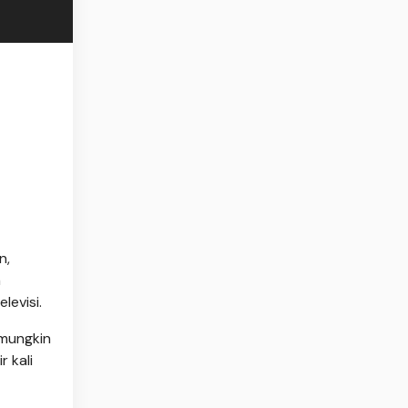
n,
n
levisi.
mungkin
 kali