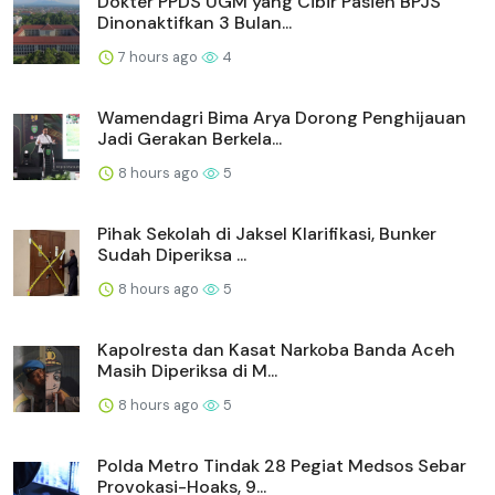
Dokter PPDS UGM yang Cibir Pasien BPJS
Dinonaktifkan 3 Bulan...
7 hours ago
4
Wamendagri Bima Arya Dorong Penghijauan
Jadi Gerakan Berkela...
8 hours ago
5
Pihak Sekolah di Jaksel Klarifikasi, Bunker
Sudah Diperiksa ...
8 hours ago
5
Kapolresta dan Kasat Narkoba Banda Aceh
Masih Diperiksa di M...
8 hours ago
5
Polda Metro Tindak 28 Pegiat Medsos Sebar
Provokasi-Hoaks, 9...