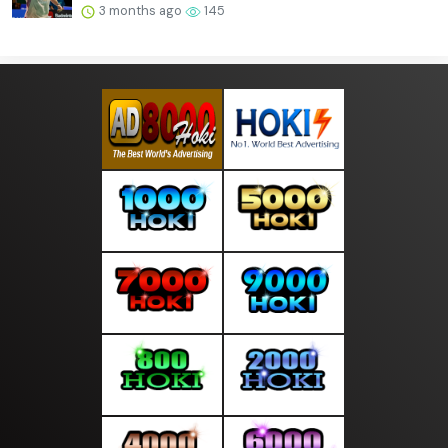
3 months ago
145