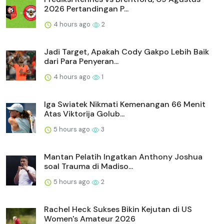
2026 Pertandingan P...
4 hours ago
2
Jadi Target, Apakah Cody Gakpo Lebih Baik
dari Para Penyeran...
4 hours ago
1
Iga Swiatek Nikmati Kemenangan 66 Menit
Atas Viktorija Golub...
5 hours ago
3
Mantan Pelatih Ingatkan Anthony Joshua
soal Trauma di Madiso...
5 hours ago
2
Rachel Heck Sukses Bikin Kejutan di US
Women's Amateur 2026