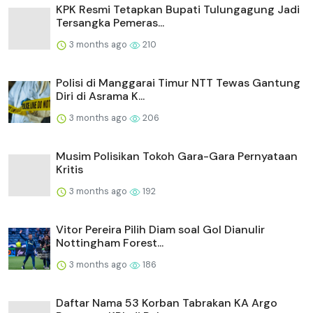
KPK Resmi Tetapkan Bupati Tulungagung Jadi
Tersangka Pemeras...
3 months ago
210
Polisi di Manggarai Timur NTT Tewas Gantung
Diri di Asrama K...
3 months ago
206
Musim Polisikan Tokoh Gara-Gara Pernyataan
Kritis
3 months ago
192
Vitor Pereira Pilih Diam soal Gol Dianulir
Nottingham Forest...
3 months ago
186
Daftar Nama 53 Korban Tabrakan KA Argo