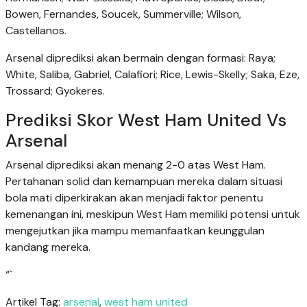
Bowen, Fernandes, Soucek, Summerville; Wilson,
Castellanos.
Arsenal diprediksi akan bermain dengan formasi: Raya;
White, Saliba, Gabriel, Calafiori; Rice, Lewis-Skelly; Saka, Eze,
Trossard; Gyokeres.
Prediksi Skor West Ham United Vs
Arsenal
Arsenal diprediksi akan menang 2-0 atas West Ham.
Pertahanan solid dan kemampuan mereka dalam situasi
bola mati diperkirakan akan menjadi faktor penentu
kemenangan ini, meskipun West Ham memiliki potensi untuk
mengejutkan jika mampu memanfaatkan keunggulan
kandang mereka.
“`
Artikel Tag:
arsenal
,
west ham united