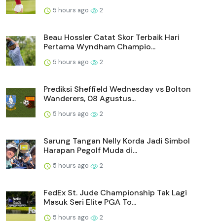
5 hours ago
2
Beau Hossler Catat Skor Terbaik Hari
Pertama Wyndham Champio...
5 hours ago
2
Prediksi Sheffield Wednesday vs Bolton
Wanderers, 08 Agustus...
5 hours ago
2
Sarung Tangan Nelly Korda Jadi Simbol
Harapan Pegolf Muda di...
5 hours ago
2
FedEx St. Jude Championship Tak Lagi
Masuk Seri Elite PGA To...
5 hours ago
2