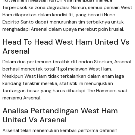
Tottenham melawan Aston Villa membuat mereka
terperosok ke zona degradasi. Namun, semua pemain West
Ham dilaporkan dalam kondisi fit, yang berarti Nuno
Espirito Santo dapat menurunkan tim terbaiknya untuk
menghadapi Arsenal dalam upaya merebut poin krusial.
Head To Head West Ham United Vs
Arsenal
Dalam dua pertemuan terakhir di London Stadium, Arsenal
berhasil mencetak total 11 gol melawan West Ham.
Meskipun West Ham tidak terkalahkan dalam enam laga
kandang terakhir mereka, statistik ini menunjukkan
tantangan besar yang harus dihadapi The Hammers saat
menjamu Arsenal.
Analisa Pertandingan West Ham
United Vs Arsenal
Arsenal telah menemukan kembali performa defensif