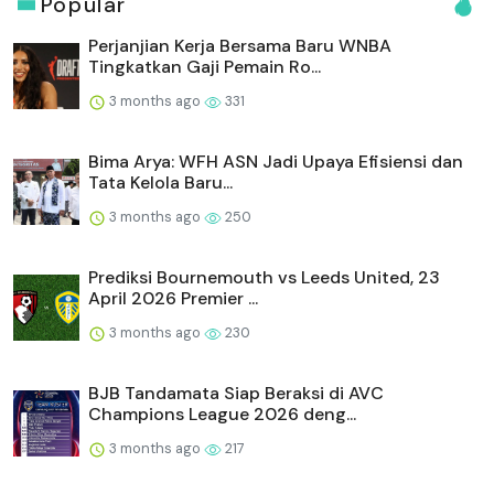
Popular
Perjanjian Kerja Bersama Baru WNBA
Tingkatkan Gaji Pemain Ro...
3 months ago
331
Bima Arya: WFH ASN Jadi Upaya Efisiensi dan
Tata Kelola Baru...
3 months ago
250
Prediksi Bournemouth vs Leeds United, 23
April 2026 Premier ...
3 months ago
230
BJB Tandamata Siap Beraksi di AVC
Champions League 2026 deng...
3 months ago
217