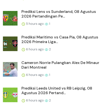
Prediksi Lens vs Sunderland, 08 Agustus
2026 Pertandingan Pe...
5 hours ago
1
Prediksi Maritimo vs Casa Pia, 08 Agustus
2026 Primeira Liga...
6 hours ago
2
Cameron Norrie Pulangkan Alex De Minaur
Dari Montreal
6 hours ago
1
Prediksi Leeds United vs RB Leipzig, 08
Agustus 2026 Pertand...
6 hours ago
2