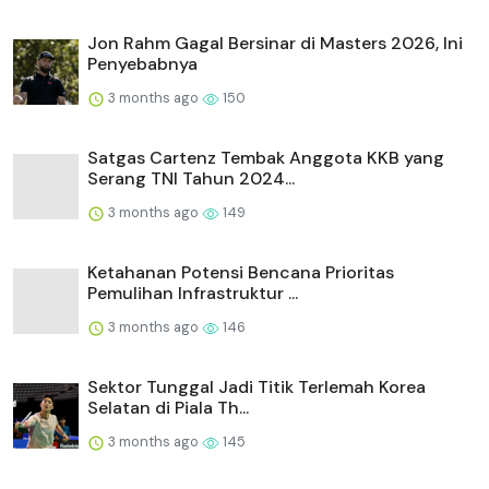
Jon Rahm Gagal Bersinar di Masters 2026, Ini
Penyebabnya
3 months ago
150
Satgas Cartenz Tembak Anggota KKB yang
Serang TNI Tahun 2024...
3 months ago
149
Ketahanan Potensi Bencana Prioritas
Pemulihan Infrastruktur ...
3 months ago
146
Sektor Tunggal Jadi Titik Terlemah Korea
Selatan di Piala Th...
3 months ago
145