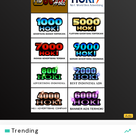
Trending