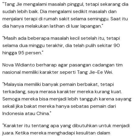
"Tang Jie mengalami masalah pinggul, tetapi sekarang dia
sudah lebih baik. Dia mengalami sedikit masalah dan
menjalani terapi di rumah sakit selama seminggu. Saat itu
dia hanya melakukan latihan di luar lapangan."
"Masih ada beberapa masalah kecil setelah itu, tetapi
selama dua minggu terakhir, dia telah pulih sekitar 90
hingga 95 persen."
Nova Widianto berharap agar pasangan cadangan tim
nasional memiliki karakter seperti Tang Jie-Ee Wei.
"Malaysia memiliki banyak pemain berbakat, tetapi
terkadang, saya merasa karakter mereka kurang kuat.
Semoga mereka bisa menjadi lebih tangguh karena sayang
sekali jika bakat mereka hanya sebatas pemain dari
Indonesia atau China."
"Karakter itu tentang apa yang dibutuhkan untuk menjadi
juara. Ketika mereka menghadapi kesulitan dalam