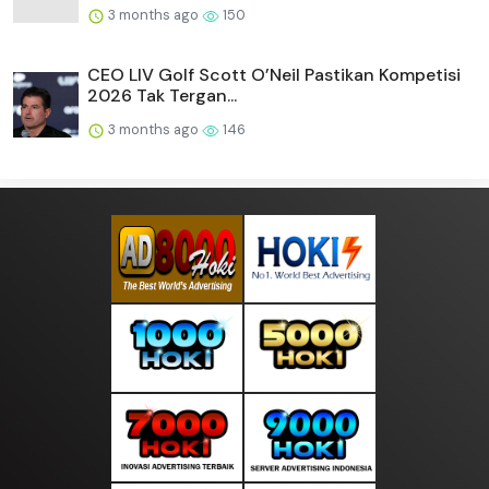
3 months ago
150
CEO LIV Golf Scott O’Neil Pastikan Kompetisi
2026 Tak Tergan...
3 months ago
146