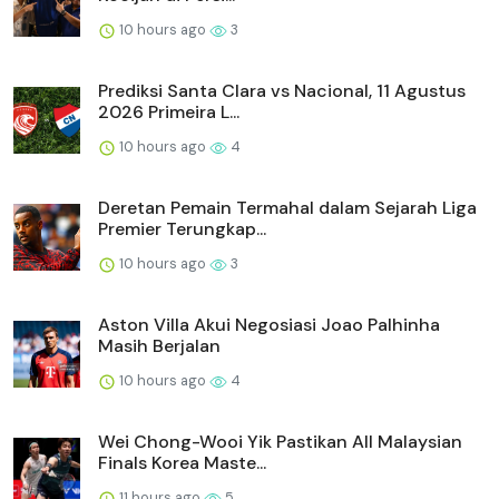
10 hours ago
3
Prediksi Santa Clara vs Nacional, 11 Agustus
2026 Primeira L...
10 hours ago
4
Deretan Pemain Termahal dalam Sejarah Liga
Premier Terungkap...
10 hours ago
3
Aston Villa Akui Negosiasi Joao Palhinha
Masih Berjalan
10 hours ago
4
Wei Chong-Wooi Yik Pastikan All Malaysian
Finals Korea Maste...
11 hours ago
5