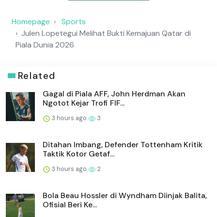
Homepage
Sports
Julen Lopetegui Melihat Bukti Kemajuan Qatar di
Piala Dunia 2026
Related
Gagal di Piala AFF, John Herdman Akan
Ngotot Kejar Trofi FIF...
3 hours ago
3
Ditahan Imbang, Defender Tottenham Kritik
Taktik Kotor Getaf...
3 hours ago
2
Bola Beau Hossler di Wyndham Diinjak Balita,
Ofisial Beri Ke...