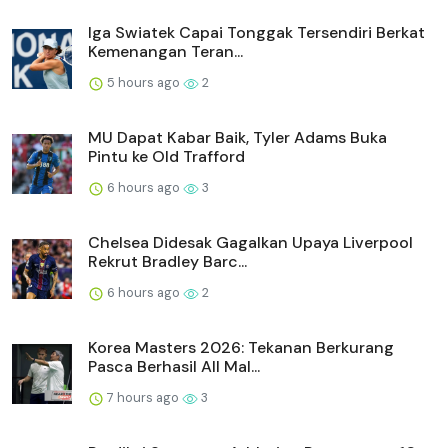
Iga Swiatek Capai Tonggak Tersendiri Berkat
Kemenangan Teran...
5 hours ago
2
MU Dapat Kabar Baik, Tyler Adams Buka
Pintu ke Old Trafford
6 hours ago
3
Chelsea Didesak Gagalkan Upaya Liverpool
Rekrut Bradley Barc...
6 hours ago
2
Korea Masters 2026: Tekanan Berkurang
Pasca Berhasil All Mal...
7 hours ago
3