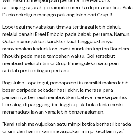
WIB. Hasil itu menjadi poin pertama The Maroons
sepanjang sejarah penampilan mereka di putaran final Piala
Dunia sekaligus menjaga peluang lolos dari Grup B.
Lopetegui menyaksikan timnya tertinggal lebih dahulu
melalui penalti Breel Embolo pada babak pertama. Namun,
Qatar menunjukkan karakter kuat hingga akhirnya
menyamakan kedudukan lewat sundulan kapten Boualem
Khoukhi pada masa tambahan waktu. Gol tersebut
membuat seluruh tim di Grup B mengoleksi satu poin
setelah pertandingan pertama.
Bagi Julen Lopetegui, pencapaian itu memiliki makna lebih
besar daripada sekadar hasil akhir. Ia merasa para
pemainnya berhasil membuktikan bahwa mereka pantas
bersaing di panggung tertinggi sepak bola dunia meski
menghadapi lawan yang lebih berpengalaman.
"Kami telah mewujudkan satu mimpi ketika berhasil berada
di sini, dan hari ini kami mewujudkan mimpi kecil lainnya,"