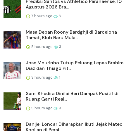
Prediksi Santos vs Athletico Paranaense, 10
Agustus 2026 Bra...
7 hours ago
3
Masa Depan Roony Bardghji di Barcelona
Tamat, Klub Baru Mula...
8 hours ago
3
Jose Mourinho Tutup Peluang Lepas Brahim
Diaz dan Thiago Pit...
9 hours ago
1
Sami Khedira Dinilai Beri Dampak Positif di
Ruang Ganti Real...
9 hours ago
3
Danijel Loncar Diharapkan Ikuti Jejak Mateo
Kocijan di Persi...