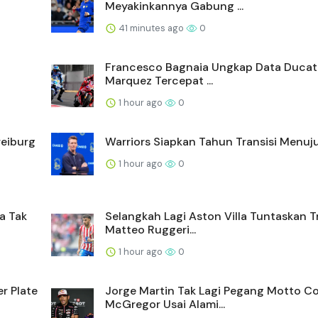
Meyakinkannya Gabung ...
41 minutes ago
0
Francesco Bagnaia Ungkap Data Ducati
Marquez Tercepat ...
1 hour ago
0
reiburg
Warriors Siapkan Tahun Transisi Menuj
1 hour ago
0
a Tak
Selangkah Lagi Aston Villa Tuntaskan T
Matteo Ruggeri...
1 hour ago
0
r Plate
Jorge Martin Tak Lagi Pegang Motto C
McGregor Usai Alami...