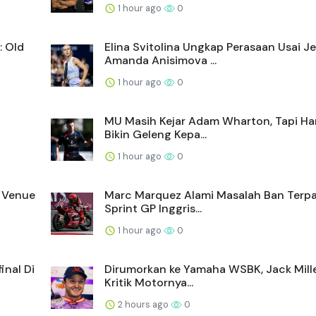
1 hour ago
0
: Old
Elina Svitolina Ungkap Perasaan Usai Je
Amanda Anisimova ...
1 hour ago
0
MU Masih Kejar Adam Wharton, Tapi Ha
Bikin Geleng Kepa...
1 hour ago
0
 Venue
Marc Marquez Alami Masalah Ban Terpa
Sprint GP Inggris...
1 hour ago
0
inal Di
Dirumorkan ke Yamaha WSBK, Jack Mill
Kritik Motornya...
2 hours ago
0