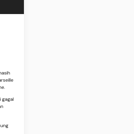
masih
rseille
me.
i gagal
an
bung