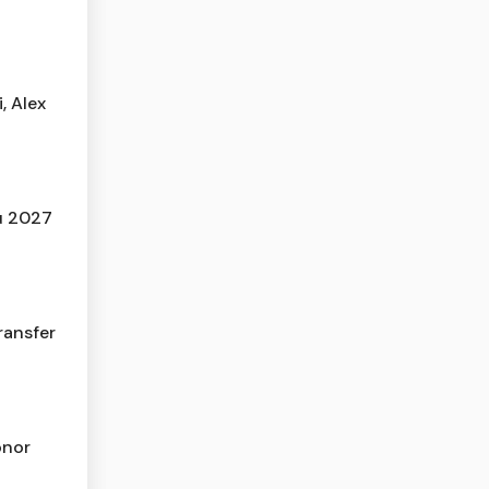
, Alex
u 2027
ransfer
onor