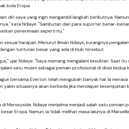
pak bola Eropa.
lam diri saya yang ingin mengambil langkah berikutnya. Namu
inya," kata Ndiaye. "Sambutan dari para suporter benar-benar
tkan penerimaan seperti itu."
alan sesuai harapan. Menurut Iliman Ndiaye, kurangnya pengala
 dengan tuntutan besar yang ada di klub tersebut.
agus," ujar Ndiaye. "Saya memang mengalami kesulitan. Saat itu
lani satu musim sebagai pemain profesional di divisi kedua In
gue bersama Everton telah mengubah banyak hal. Ia merasa 
n yakin situasinya akan berbeda jika mendapat kesempatan k
a di Merseyside. Ndiaye menjelma menjadi salah satu pemain p
besar Eropa. Namun, ia tidak melihat masa lalunya di Marseill