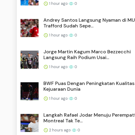
1 hour ago
0
Andrey Santos Langsung Nyaman di MU
Trafford Sudah Sepe...
1 hour ago
0
Jorge Martin Kagum Marco Bezzecchi
Langsung Raih Podium Usai...
1 hour ago
0
BWF Puas Dengan Peningkatan Kualitas
Kejuaraan Dunia
1 hour ago
0
Langkah Rafael Jodar Menuju Perempatf
Montreal Tak Te...
2 hours ago
0