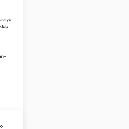
kusnya
klub
an-
so