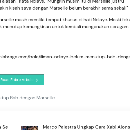
alasan," kata Ndiaye. "Mungkin musim itu di Marseille justru
in kisah saya dengan Marseille belum berakhir sama sekali."
seille masih memiliki tempat khusus di hati Ndiaye. Meski fo
dak menutup kemungkinan untuk kembali mengenakan seragam 
igaolahraga.com/bola/iliman-ndiaye-belum-menutup-bab-deng
Read Entire Article
utup Bab dengan Marseille
n Se
Marco Palestra Ungkap Cara Xabi Alon