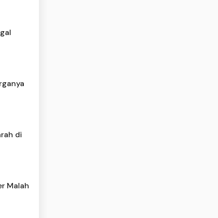
gal
rganya
rah di
er Malah