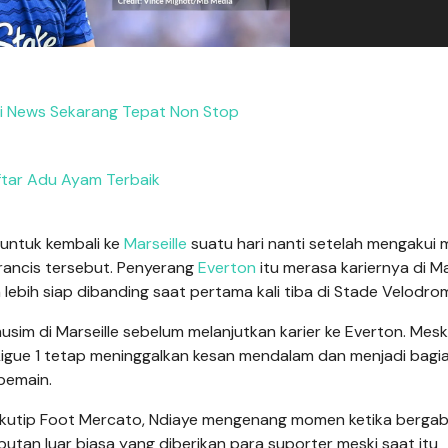
si News Sekarang Tepat Non Stop
tar Adu Ayam Terbaik
ntuk kembali ke
Marseille
suatu hari nanti setelah mengakui 
Prancis tersebut. Penyerang
Everton
itu merasa kariernya di Ma
h lebih siap dibanding saat pertama kali tiba di Stade Velodro
im di Marseille sebelum melanjutkan karier ke Everton. Mesk
Ligue 1 tetap meninggalkan kesan mendalam dan menjadi bagi
pemain.
ikutip Foot Mercato, Ndiaye mengenang momen ketika berga
utan luar biasa yang diberikan para suporter meski saat itu