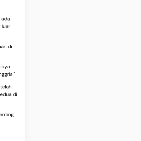
n ada
 luar
man di
 saya
ggris."
telah
edua di
enting
e