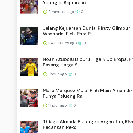
Young di Kejuaraan...
9 minutes ago
0
Jelang Kejuaraan Dunia, Kirsty Gilmour
Waspadai Fisik Para P...
54 minutes ago
0
Noah Atubolu Diburu Tiga Klub Eropa, F
Pasang Harga S...
1 hour ago
0
Marc Marquez Mulai Pilih Main Aman Jik
Punya Peluang Ra...
1 hour ago
0
Thiago Almada Pulang ke Argentina, Rive
Pecahkan Reko...