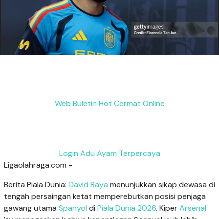
Web Buletin Hot Cermat Online
Login Adu Ayam Terpercaya
Ligaolahraga.com -
Berita Piala Dunia:
David Raya
menunjukkan sikap dewasa di
tengah persaingan ketat memperebutkan posisi penjaga
gawang utama
Spanyol
di
Piala Dunia 2026
. Kiper
Arsenal