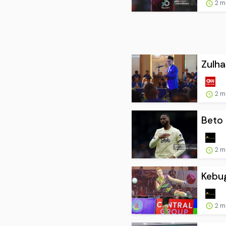
2 m
Zulha
2 m
Beto 
2 m
Kebug
2 m