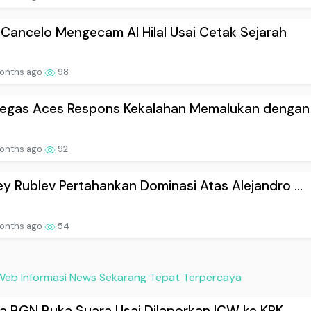
Cancelo Mengecam Al Hilal Usai Cetak Sejarah
onths ago
98
egas Aces Respons Kekalahan Memalukan dengan .
onths ago
92
y Rublev Pertahankan Dominasi Atas Alejandro ...
onths ago
54
Web Informasi News Sekarang Tepat Terpercaya
a BGN Buka Suara Usai Dilaporkan ICW ke KPK