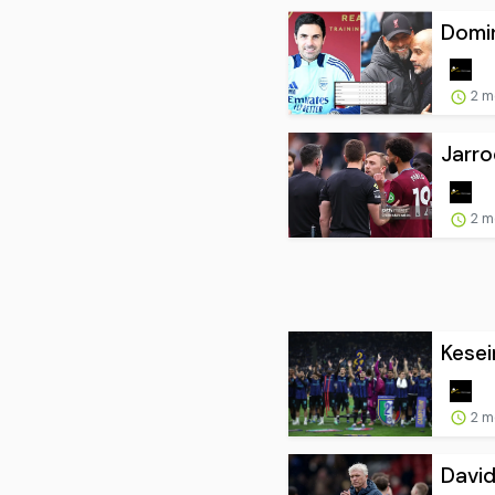
Domin
2 m
Jarro
2 m
Kesei
2 m
Davi