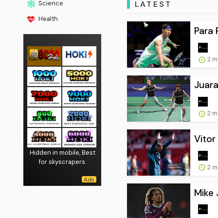
LATEST
Science
Health
Para 
2 m
Juara
2 m
Vitor
Hidden in mobile, Best
for skyscrapers.
2 m
Mike 