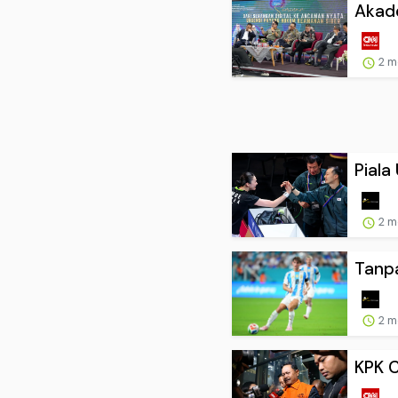
Akade
2 m
Piala
2 m
Tanpa
2 m
KPK C