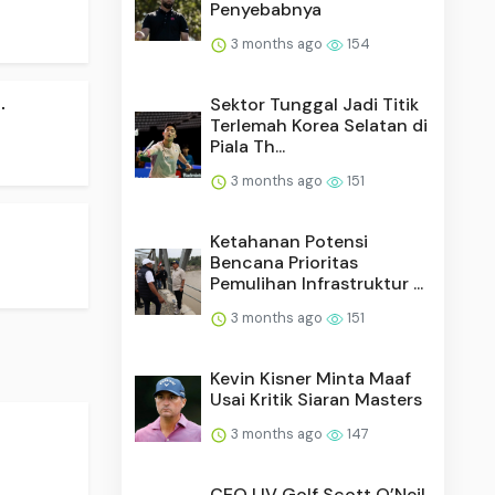
Penyebabnya
3 months ago
154
.
Sektor Tunggal Jadi Titik
Terlemah Korea Selatan di
Piala Th...
3 months ago
151
Ketahanan Potensi
Bencana Prioritas
Pemulihan Infrastruktur ...
3 months ago
151
Kevin Kisner Minta Maaf
Usai Kritik Siaran Masters
3 months ago
147
CEO LIV Golf Scott O’Neil