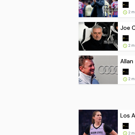
2 m
Joe C
2 m
Allan
2 m
Los A
2 m