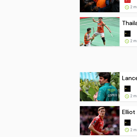
2 m
Thail
2 m
Lance
2 m
Ellio
2 m