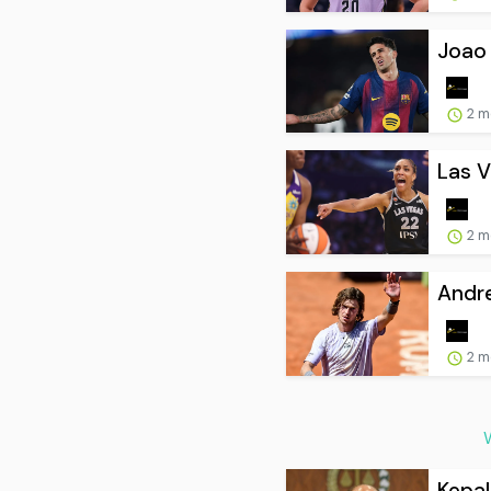
Joao 
2 m
Las V
2 m
Andre
2 m
Kepal