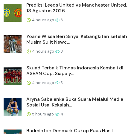
Prediksi Leeds United vs Manchester United,
13 Agustus 2026 ...
4 hours ago
3
Yoane Wissa Beri Sinyal Kebangkitan setelah
Musim Sulit Newc...
4 hours ago
3
Skuad Terbaik Timnas Indonesia Kembali di
ASEAN Cup, Siapa y...
4 hours ago
3
Aryna Sabalenka Buka Suara Melalui Media
Sosial Usai Kekalah...
5 hours ago
4
Badminton Denmark Cukup Puas Hasil