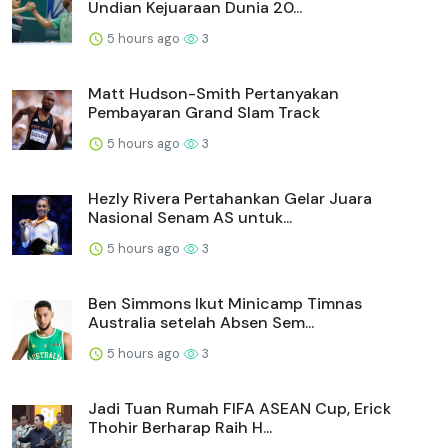
Undian Kejuaraan Dunia 20...
5 hours ago
3
Matt Hudson-Smith Pertanyakan
Pembayaran Grand Slam Track
5 hours ago
3
Hezly Rivera Pertahankan Gelar Juara
Nasional Senam AS untuk...
5 hours ago
3
Ben Simmons Ikut Minicamp Timnas
Australia setelah Absen Sem...
5 hours ago
3
Jadi Tuan Rumah FIFA ASEAN Cup, Erick
Thohir Berharap Raih H...