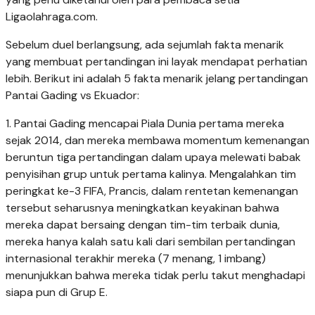
Ligaolahraga.com.
Sebelum duel berlangsung, ada sejumlah fakta menarik
yang membuat pertandingan ini layak mendapat perhatian
lebih. Berikut ini adalah 5 fakta menarik jelang pertandingan
Pantai Gading vs Ekuador:
1. Pantai Gading mencapai Piala Dunia pertama mereka
sejak 2014, dan mereka membawa momentum kemenangan
beruntun tiga pertandingan dalam upaya melewati babak
penyisihan grup untuk pertama kalinya. Mengalahkan tim
peringkat ke-3 FIFA, Prancis, dalam rentetan kemenangan
tersebut seharusnya meningkatkan keyakinan bahwa
mereka dapat bersaing dengan tim-tim terbaik dunia,
mereka hanya kalah satu kali dari sembilan pertandingan
internasional terakhir mereka (7 menang, 1 imbang)
menunjukkan bahwa mereka tidak perlu takut menghadapi
siapa pun di Grup E.