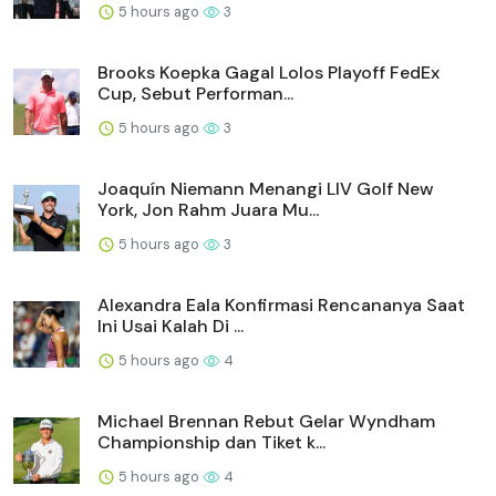
5 hours ago
3
Brooks Koepka Gagal Lolos Playoff FedEx
Cup, Sebut Performan...
5 hours ago
3
Joaquín Niemann Menangi LIV Golf New
York, Jon Rahm Juara Mu...
5 hours ago
3
Alexandra Eala Konfirmasi Rencananya Saat
Ini Usai Kalah Di ...
5 hours ago
4
Michael Brennan Rebut Gelar Wyndham
Championship dan Tiket k...
5 hours ago
4