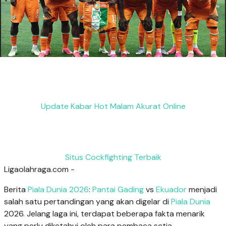
Update Kabar Hot Malam Akurat Online
Situs Cockfighting Terbaik
Ligaolahraga.com -
Berita
Piala Dunia 2026
:
Pantai Gading
vs
Ekuador
menjadi
salah satu pertandingan yang akan digelar di
Piala Dunia
2026. Jelang laga ini, terdapat beberapa fakta menarik
yang perlu diketahui oleh para pembaca setia