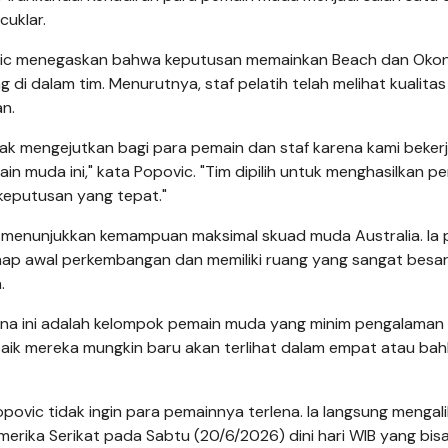
cuklar.
povic menegaskan bahwa keputusan memainkan Beach dan Oko
di dalam tim. Menurutnya, staf pelatih telah melihat kualitas
n.
dak mengejutkan bagi para pemain dan staf karena kami beker
in muda ini," kata Popovic. "Tim dipilih untuk menghasilkan p
 keputusan yang tepat."
 menunjukkan kemampuan maksimal skuad muda Australia. Ia
ap awal perkembangan dan memiliki ruang yang sangat besar
.
a ini adalah kelompok pemain muda yang minim pengalaman d
erbaik mereka mungkin baru akan terlihat dalam empat atau ba
povic tidak ingin para pemainnya terlena. Ia langsung mengal
rika Serikat pada Sabtu (20/6/2026) dini hari WIB yang bis