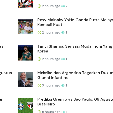
2 hours ago
2
Rexy Mainaky Yakin Ganda Putra Malay
Kembali Kuat
2 hours ago
1
as
Tanvi Sharma, Sensasi Muda India Yang 
Korea
2 hours ago
1
gustus
Meksiko dan Argentina Tegaskan Duku
Gianni Infantino
3 hours ago
1
ar
Prediksi Gremio vs Sao Paulo, 09 Agus
Brasileiro
5 hours ago
1