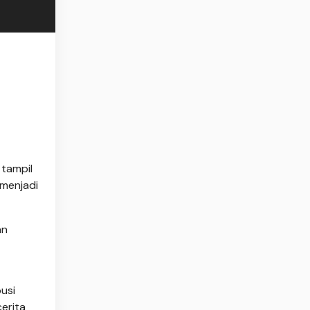
 tampil
 menjadi
an
usi
erita