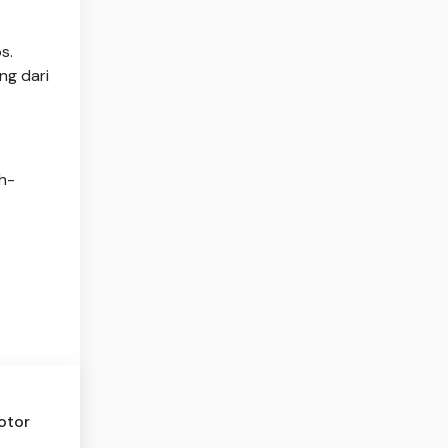
s.
ng dari
h-
otor