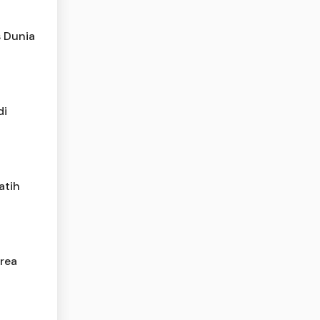
s Dunia
di
atih
rea