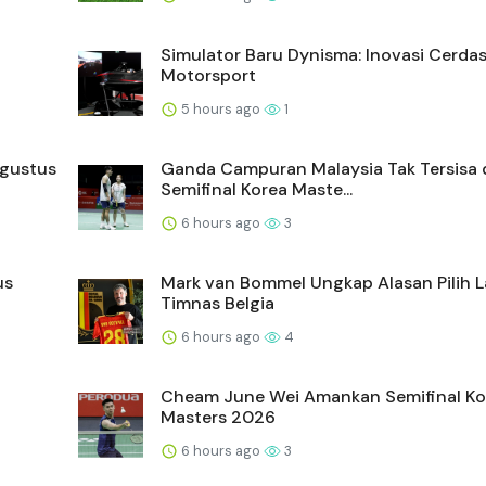
Simulator Baru Dynisma: Inovasi Cerda
Motorsport
5 hours ago
1
Agustus
Ganda Campuran Malaysia Tak Tersisa 
Semifinal Korea Maste...
6 hours ago
3
us
Mark van Bommel Ungkap Alasan Pilih L
Timnas Belgia
6 hours ago
4
Cheam June Wei Amankan Semifinal Ko
Masters 2026
6 hours ago
3