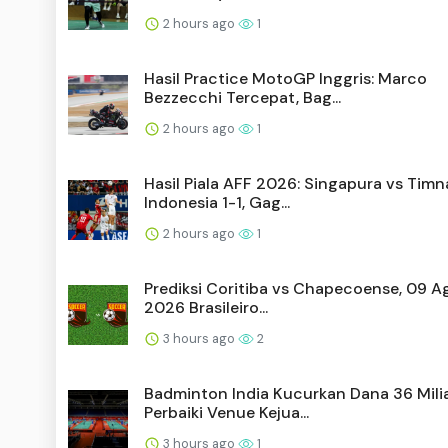
2 hours ago
1
Hasil Practice MotoGP Inggris: Marco
Bezzecchi Tercepat, Bag...
2 hours ago
1
Hasil Piala AFF 2026: Singapura vs Timn
Indonesia 1-1, Gag...
2 hours ago
1
Prediksi Coritiba vs Chapecoense, 09 A
2026 Brasileiro...
3 hours ago
2
Badminton India Kucurkan Dana 36 Mili
Perbaiki Venue Kejua...
3 hours ago
1