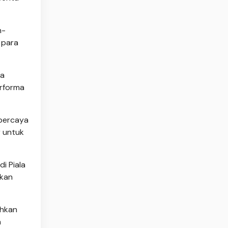
n-
 para
ja
erforma
 percaya
 untuk
i Piala
hkan
ihkan
a