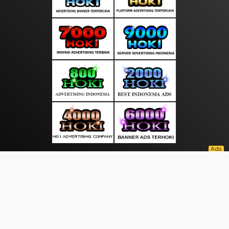
About Us
·
Contact Us
·
Terms & Conditions
·
© selaluliput.com 2026. All rights are reserved
Sports |
|
|
|