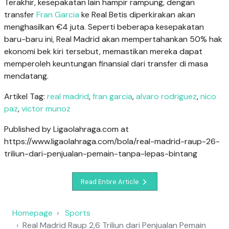
Terakhir, kesepakatan lain hampir rampung, dengan
transfer
Fran Garcia
ke Real Betis diperkirakan akan
menghasilkan €4 juta. Seperti beberapa kesepakatan
baru-baru ini, Real Madrid akan mempertahankan 50% hak
ekonomi bek kiri tersebut, memastikan mereka dapat
memperoleh keuntungan finansial dari transfer di masa
mendatang.
Artikel Tag:
real madrid
,
fran garcia
,
alvaro rodriguez
,
nico
paz
,
victor munoz
Published by Ligaolahraga.com at
https://www.ligaolahraga.com/bola/real-madrid-raup-26-
triliun-dari-penjualan-pemain-tanpa-lepas-bintang
Read Entire Article
Homepage
Sports
Real Madrid Raup 2,6 Triliun dari Penjualan Pemain