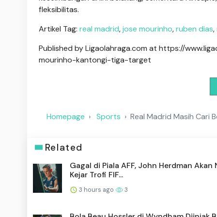
fleksibilitas.
Artikel Tag:
real madrid
,
jose mourinho
,
ruben dias
,
Published by Ligaolahraga.com at https://www.li
mourinho-kantongi-tiga-target
Homepage
Sports
Real Madrid Masih Cari 
Related
Gagal di Piala AFF, John Herdman Akan
Kejar Trofi FIF...
3 hours ago
3
Bola Beau Hossler di Wyndham Diinjak Ba