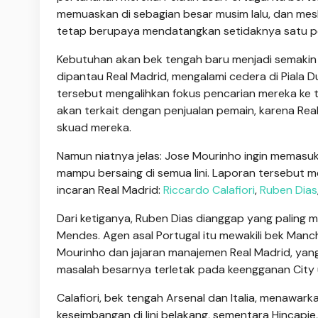
memuaskan di sebagian besar musim lalu, dan mes
tetap berupaya mendatangkan setidaknya satu pem
Kebutuhan akan bek tengah baru menjadi semakin 
dipantau Real Madrid, mengalami cedera di Piala
tersebut mengalihkan fokus pencarian mereka ke t
akan terkait dengan penjualan pemain, karena R
skuad mereka.
Namun niatnya jelas: Jose Mourinho ingin memasu
mampu bersaing di semua lini. Laporan tersebut me
incaran Real Madrid:
Riccardo Calafiori
,
Ruben Dias
Dari ketiganya, Ruben Dias dianggap yang paling
Mendes. Agen asal Portugal itu mewakili bek Manc
Mourinho dan jajaran manajemen Real Madrid, yan
masalah besarnya terletak pada keengganan City 
Calafiori, bek tengah Arsenal dan Italia, menawar
keseimbangan di lini belakang, sementara Hincapi