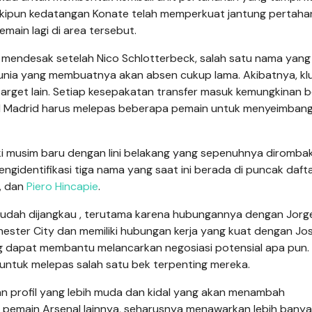
kipun kedatangan Konate telah memperkuat jantung pertahan
ain lagi di area tersebut.
mendesak setelah Nico Schlotterbeck, salah satu nama yang
 Dunia yang membuatnya akan absen cukup lama. Akibatnya, kl
arget lain. Setiap kesepakatan transfer masuk kemungkinan 
eal Madrid harus melepas beberapa pemain untuk menyeimban
ki musim baru dengan lini belakang yang sepenuhnya diromba
ngidentifikasi tiga nama yang saat ini berada di puncak daft
, dan
Piero Hincapie
.
 mudah dijangkau , terutama karena hubungannya dengan Jorg
hester City dan memiliki hubungan kerja yang kuat dengan Jo
g dapat membantu melancarkan negosiasi potensial apa pun.
untuk melepas salah satu bek terpenting mereka.
kan profil yang lebih muda dan kidal yang akan menambah
e, pemain Arsenal lainnya, seharusnya menawarkan lebih bany