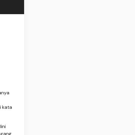
anya
i kata
ini
urang