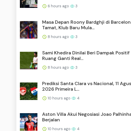
6 hours ago
3
Masa Depan Roony Bardghji di Barcelon
Tamat, Klub Baru Mula...
8 hours ago
3
Sami Khedira Dinilai Beri Dampak Positif 
Ruang Ganti Real...
8 hours ago
3
Prediksi Santa Clara vs Nacional, 11 Agu
2026 Primeira L...
10 hours ago
4
Aston Villa Akui Negosiasi Joao Palhinh
Berjalan
10 hours ago
4