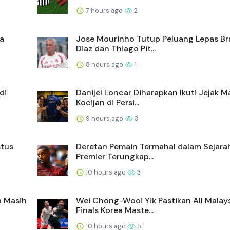
7 hours ago
2
a
Jose Mourinho Tutup Peluang Lepas B
Diaz dan Thiago Pit...
8 hours ago
1
di
Danijel Loncar Diharapkan Ikuti Jejak 
Kocijan di Persi...
9 hours ago
3
stus
Deretan Pemain Termahal dalam Sejarah
Premier Terungkap...
10 hours ago
3
a Masih
Wei Chong-Wooi Yik Pastikan All Malay
Finals Korea Maste...
10 hours ago
5