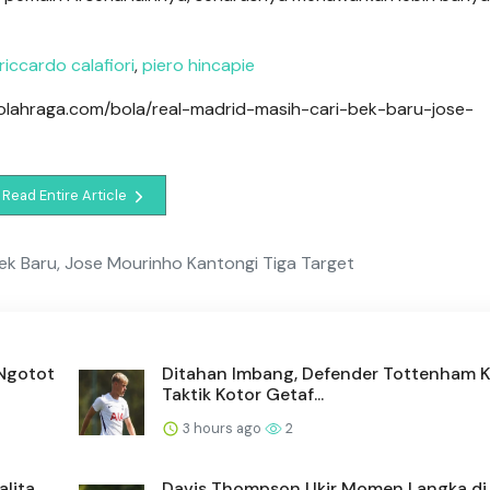
riccardo calafiori
,
piero hincapie
gaolahraga.com/bola/real-madrid-masih-cari-bek-baru-jose-
Read Entire Article
Bek Baru, Jose Mourinho Kantongi Tiga Target
 Ngotot
Ditahan Imbang, Defender Tottenham Kr
Taktik Kotor Getaf...
3 hours ago
2
lita,
Davis Thompson Ukir Momen Langka di