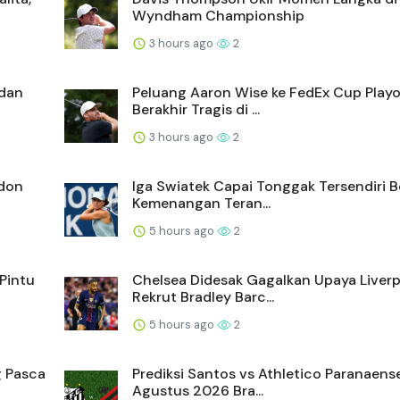
Wyndham Championship
3 hours ago
2
 dan
Peluang Aaron Wise ke FedEx Cup Playo
Berakhir Tragis di ...
3 hours ago
2
ndon
Iga Swiatek Capai Tonggak Tersendiri B
Kemenangan Teran...
5 hours ago
2
Pintu
Chelsea Didesak Gagalkan Upaya Liver
Rekrut Bradley Barc...
5 hours ago
2
g Pasca
Prediksi Santos vs Athletico Paranaense
Agustus 2026 Bra...