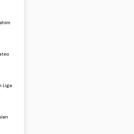
rahim
Mateo
 Liga
sian