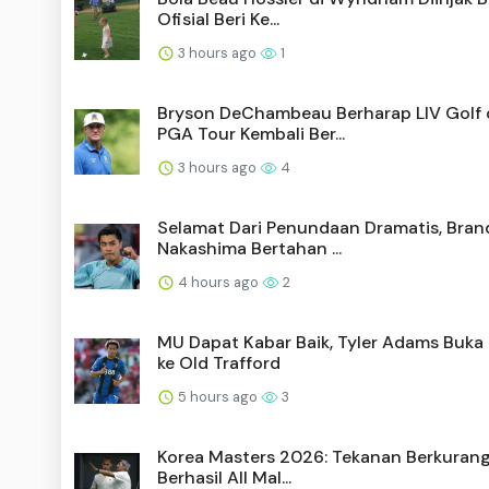
Ofisial Beri Ke...
3 hours ago
1
Bryson DeChambeau Berharap LIV Golf
PGA Tour Kembali Ber...
3 hours ago
4
Selamat Dari Penundaan Dramatis, Bra
Nakashima Bertahan ...
4 hours ago
2
MU Dapat Kabar Baik, Tyler Adams Buka 
ke Old Trafford
5 hours ago
3
Korea Masters 2026: Tekanan Berkuran
Berhasil All Mal...