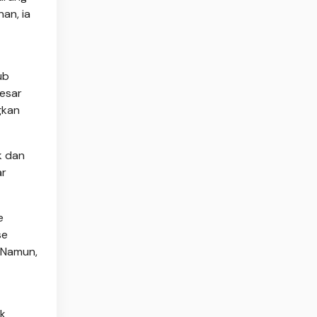
an, ia
ub
besar
gkan
k dan
ar
e
se
 Namun,
ak