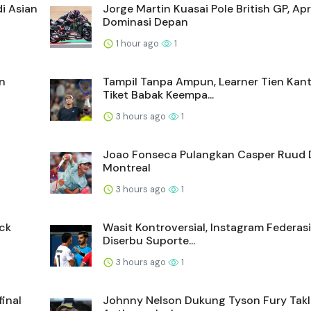
i Asian
Jorge Martin Kuasai Pole British GP, Apri
Dominasi Depan
1 hour ago
1
n
Tampil Tanpa Ampun, Learner Tien Kan
Tiket Babak Keempa...
3 hours ago
1
Joao Fonseca Pulangkan Casper Ruud 
Montreal
3 hours ago
1
ick
Wasit Kontroversial, Instagram Federa
Diserbu Suporte...
3 hours ago
1
inal
Johnny Nelson Dukung Tyson Fury Tak