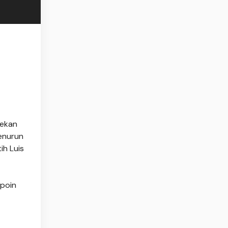
pekan
menurun
h Luis
 poin