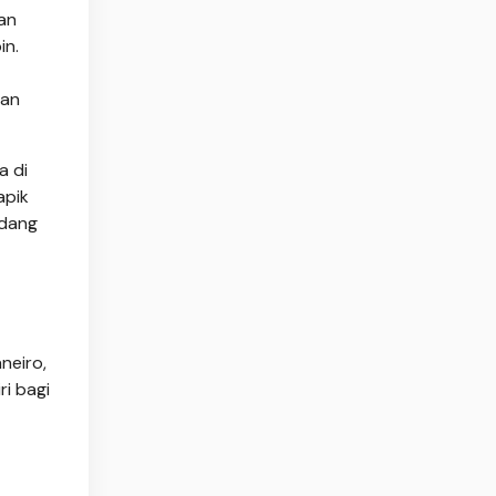
an
in.
kan
a di
apik
ndang
neiro,
i bagi