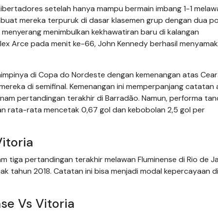
 Libertadores setelah hanya mampu bermain imbang 1-1 melaw
embuat mereka terpuruk di dasar klasemen grup dengan dua po
m menyerang menimbulkan kekhawatiran baru di kalangan
Alex Arce pada menit ke-66, John Kennedy berhasil menyama
 mimpinya di Copa do Nordeste dengan kemenangan atas Cear
ereka di semifinal. Kemenangan ini memperpanjang catatan 
enam pertandingan terakhir di Barradão. Namun, performa ta
gan rata-rata mencetak 0,67 gol dan kebobolan 2,5 gol per
itoria
am tiga pertandingan terakhir melawan Fluminense di Rio de Ja
k tahun 2018. Catatan ini bisa menjadi modal kepercayaan dir
se Vs Vitoria