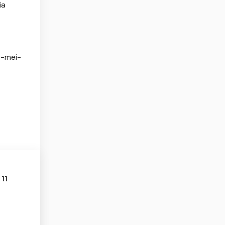
ia
0-mei-
 11