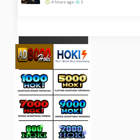
4 hours ago
3