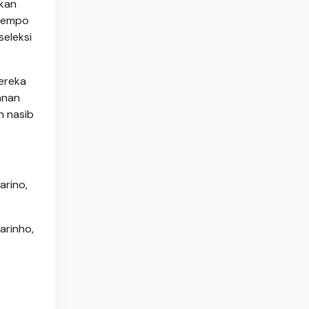
kan
 tempo
eleksi
mereka
anan
h nasib
arino,
arinho,