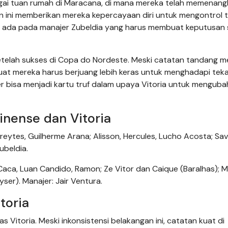
ai tuan rumah di Maracana, di mana mereka telah memenang
lan ini memberikan mereka kepercayaan diri untuk mengontrol
p ada pada manajer Zubeldia yang harus membuat keputusan s
gi setelah sukses di Copa do Nordeste. Meski catatan tandang 
uat mereka harus berjuang lebih keras untuk menghadapi tek
er bisa menjadi kartu truf dalam upaya Vitoria untuk menguba
inense dan Vitoria
Freytes, Guilherme Arana; Alisson, Hercules, Lucho Acosta; Sav
ubeldia.
Caca, Luan Candido, Ramon; Ze Vitor dan Caique (Baralhas); M
ser). Manajer: Jair Ventura.
toria
Vitoria. Meski inkonsistensi belakangan ini, catatan kuat di