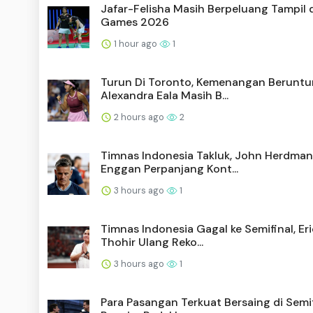
Jafar-Felisha Masih Berpeluang Tampil d
Games 2026
1 hour ago
1
Turun Di Toronto, Kemenangan Beruntu
Alexandra Eala Masih B...
2 hours ago
2
Timnas Indonesia Takluk, John Herdman
Enggan Perpanjang Kont...
3 hours ago
1
Timnas Indonesia Gagal ke Semifinal, Er
Thohir Ulang Reko...
3 hours ago
1
Para Pasangan Terkuat Bersaing di Semif