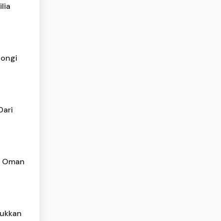
lia
tongi
Dari
si Oman
lukkan