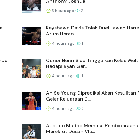
Anthony Joshua
3 hours ago
2
a
Keyshawn Davis Tolak Duel Lawan Hane
Arum Heran
4 hours ago
1
shua
Conor Benn Siap Tinggalkan Kelas Welt
Hadapi Ryan Gar...
4 hours ago
1
An Se Young Diprediksi Akan Kesulitan 
Gelar Kejuaraan D...
4 hours ago
2
Atletico Madrid Memulai Pembicaraan 
Merekrut Dusan Vla...