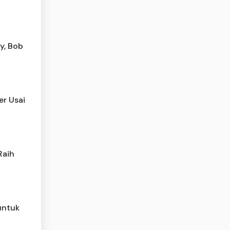
y, Bob
er Usai
Raih
untuk