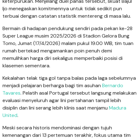
keterpurukan. Menjelang duel panas tersebut, skuat Bajul
Ijo menegaskan komitmennya untuk tidak sedikit pun
terbuai dengan catatan statistik mentereng di masa lalu.
Bermain di hadapan pendukung sendiri pada pekan ke-28
Super League musim 2025/2026 di Stadion Gelora Bung
Tomo, Jumat (17/4/2026) malam pukul 19.00 WIB, tim tuan
rumah bertekad mengamankan poin penuh demi
memulihkan harga diri sekaligus memperbaiki posisi di
klasemen sementara.
Kekalahan telak tiga gol tanpa balas pada laga sebelumnya
menjadi pelajaran berharga bagi tim asuhan
Bernardo
Tavares
. Pelatih asal Portugal tersebut langsung melakukan
evaluasi menyeluruh agar lini pertahanan tampil lebih
disiplin dan lini serang lebih klinis saat menjamu
Madura
United
.
Meski secara historis mendominasi dengan tujuh
kemenangan dari 13 pertemuan terakhir, fokus utama tim