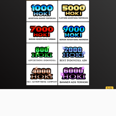
About Us
·
Contact Us
·
Terms & Conditions
·
© selaluliput.com 2026. All rights are reserved