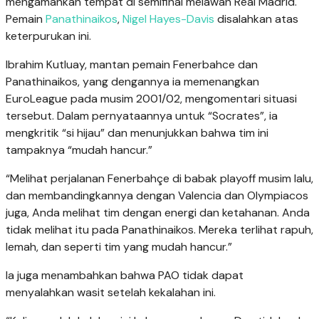
mengamankan tempat di semifinal melawan Real Madrid.
Pemain
Panathinaikos
,
Nigel Hayes-Davis
disalahkan atas
keterpurukan ini.
Ibrahim Kutluay, mantan pemain Fenerbahce dan
Panathinaikos, yang dengannya ia memenangkan
EuroLeague pada musim 2001/02, mengomentari situasi
tersebut. Dalam pernyataannya untuk “Socrates”, ia
mengkritik “si hijau” dan menunjukkan bahwa tim ini
tampaknya “mudah hancur.”
“Melihat perjalanan Fenerbahçe di babak playoff musim lalu,
dan membandingkannya dengan Valencia dan Olympiacos
juga, Anda melihat tim dengan energi dan ketahanan. Anda
tidak melihat itu pada Panathinaikos. Mereka terlihat rapuh,
lemah, dan seperti tim yang mudah hancur.”
Ia juga menambahkan bahwa PAO tidak dapat
menyalahkan wasit setelah kekalahan ini.