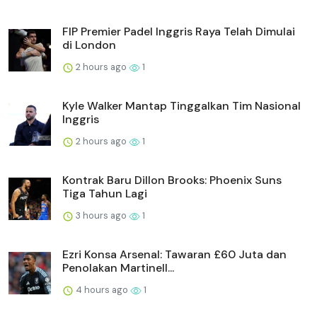
FIP Premier Padel Inggris Raya Telah Dimulai
di London
2 hours ago
1
Kyle Walker Mantap Tinggalkan Tim Nasional
Inggris
2 hours ago
1
Kontrak Baru Dillon Brooks: Phoenix Suns
Tiga Tahun Lagi
3 hours ago
1
Ezri Konsa Arsenal: Tawaran £60 Juta dan
Penolakan Martinell...
4 hours ago
1