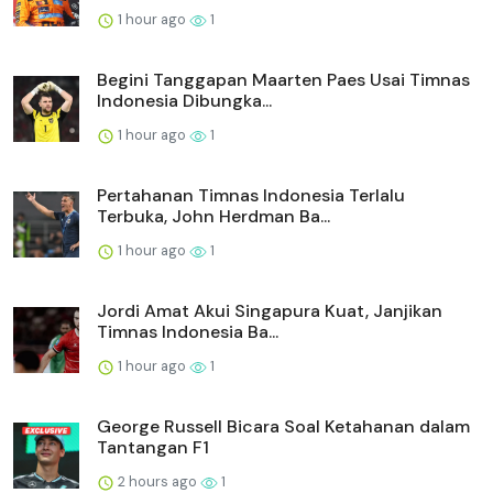
1 hour ago
1
Begini Tanggapan Maarten Paes Usai Timnas
Indonesia Dibungka...
1 hour ago
1
Pertahanan Timnas Indonesia Terlalu
Terbuka, John Herdman Ba...
1 hour ago
1
Jordi Amat Akui Singapura Kuat, Janjikan
Timnas Indonesia Ba...
1 hour ago
1
George Russell Bicara Soal Ketahanan dalam
Tantangan F1
2 hours ago
1