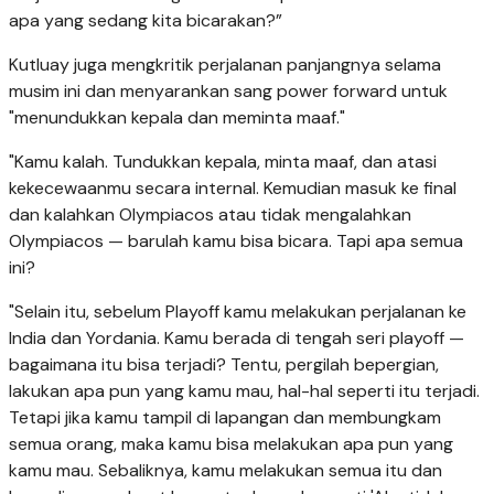
apa yang sedang kita bicarakan?”
Kutluay juga mengkritik perjalanan panjangnya selama
musim ini dan menyarankan sang power forward untuk
"menundukkan kepala dan meminta maaf."
"Kamu kalah. Tundukkan kepala, minta maaf, dan atasi
kekecewaanmu secara internal. Kemudian masuk ke final
dan kalahkan Olympiacos atau tidak mengalahkan
Olympiacos — barulah kamu bisa bicara. Tapi apa semua
ini?
"Selain itu, sebelum Playoff kamu melakukan perjalanan ke
India dan Yordania. Kamu berada di tengah seri playoff —
bagaimana itu bisa terjadi? Tentu, pergilah bepergian,
lakukan apa pun yang kamu mau, hal-hal seperti itu terjadi.
Tetapi jika kamu tampil di lapangan dan membungkam
semua orang, maka kamu bisa melakukan apa pun yang
kamu mau. Sebaliknya, kamu melakukan semua itu dan