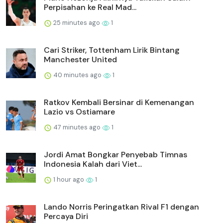
Perpisahan ke Real Mad...
25 minutes ago
1
Cari Striker, Tottenham Lirik Bintang
Manchester United
40 minutes ago
1
Ratkov Kembali Bersinar di Kemenangan
Lazio vs Ostiamare
47 minutes ago
1
Jordi Amat Bongkar Penyebab Timnas
Indonesia Kalah dari Viet...
1 hour ago
1
Lando Norris Peringatkan Rival F1 dengan
Percaya Diri