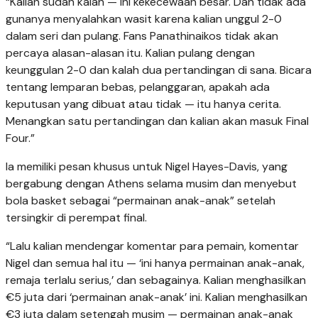
“Kalian sudah kalah — ini kekecewaan besar. Dan tidak ada
gunanya menyalahkan wasit karena kalian unggul 2-0
dalam seri dan pulang. Fans Panathinaikos tidak akan
percaya alasan-alasan itu. Kalian pulang dengan
keunggulan 2-0 dan kalah dua pertandingan di sana. Bicara
tentang lemparan bebas, pelanggaran, apakah ada
keputusan yang dibuat atau tidak — itu hanya cerita.
Menangkan satu pertandingan dan kalian akan masuk Final
Four.”
Ia memiliki pesan khusus untuk Nigel Hayes-Davis, yang
bergabung dengan Athens selama musim dan menyebut
bola basket sebagai “permainan anak-anak” setelah
tersingkir di perempat final.
“Lalu kalian mendengar komentar para pemain, komentar
Nigel dan semua hal itu — ‘ini hanya permainan anak-anak,
remaja terlalu serius,’ dan sebagainya. Kalian menghasilkan
€5 juta dari ‘permainan anak-anak’ ini. Kalian menghasilkan
€3 juta dalam setengah musim — permainan anak-anak