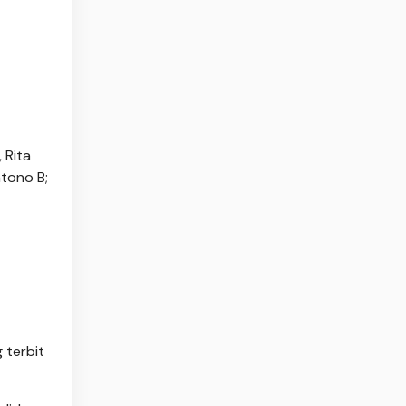
 Rita
ntono B;
 terbit