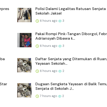
rpres
Polisi Dalami Legalitas Ratusan Senjata 
Sekolah Jaksel
6 hours ago
3
Pakai Rompi Pink-Tangan Diborgol, Febr
Adriansyah Dibawa k...
6 hours ago
3
oba
Daftar Senjata yang Ditemukan di Ruan
Yayasan Sekolah...
6 hours ago
2
Star
Dugaan Sengketa Yayasan di Balik Tem
Senjata di Sekolah J...
7 hours ago
2