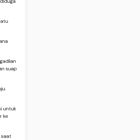
 diduga
batu
dana
gadilan
dan suap
ju.
i untuk
r ke
 saat