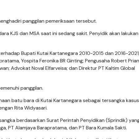
enghadiri panggilan pemeriksaan tersebut.
dara KJS dan MSA saat ini sedang sakit. Penyidik akan lakukan
 terhadap Bupati Kutai Kartanegara 2010-2015 dan 2016-2021,
pratama, Yospita Feronika BR Ginting; Pengusaha Robert Pria
wan; Advokat Noval Elfarveisa; dan Direktur PT Kaltim Global
memenuhi panggilan.
haan batu bara di Kutai Kartanegara sebagai tersangka kasus
engan Rita Widyasari.
angka berdasarkan Surat Perintah Penyidikan (Sprindik) yang
aga, PT Alamjaya Barapratama, dan PT Bara Kumala Sakti.