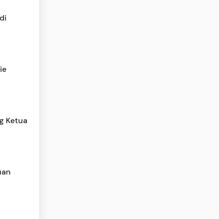
di
ie
g Ketua
uan