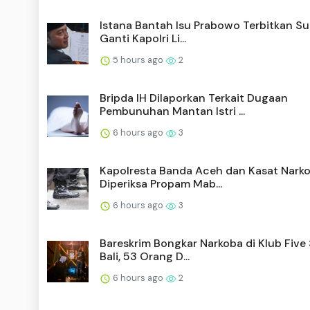
Istana Bantah Isu Prabowo Terbitkan Su
Ganti Kapolri Li...
5 hours ago
2
Bripda IH Dilaporkan Terkait Dugaan
Pembunuhan Mantan Istri ...
6 hours ago
3
Kapolresta Banda Aceh dan Kasat Nark
Diperiksa Propam Mab...
6 hours ago
3
Bareskrim Bongkar Narkoba di Klub Five 
Bali, 53 Orang D...
6 hours ago
2