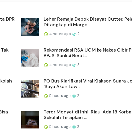
nta DPR
Leher Remaja Depok Disayat Cutter, Pel
Ditangkap di Margo...
4 hours ago
2
 Tak
Rekomendasi RSA UGM ke Nakes Cibir P
BPJS: Sanksi Berat...
4 hours ago
3
ekolah
PO Bus Klarifikasi Viral Klakson Suara J
'Saya Akan Law...
5 hours ago
2
Bisa
Teror Monyet di Inhil Riau: Ada 18 Korba
Sekolah Terapkan ...
5 hours ago
2