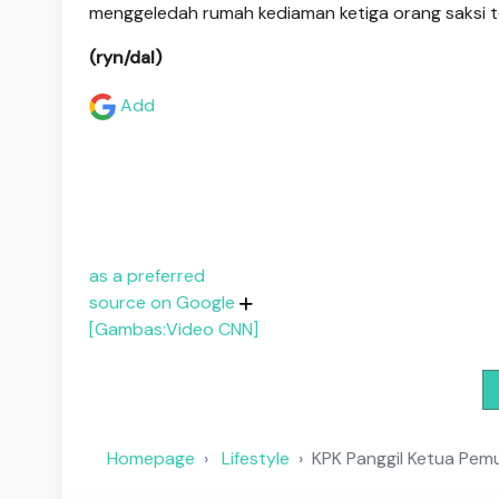
menggeledah rumah kediaman ketiga orang saksi t
(ryn/dal)
Add
as a preferred
source on Google
[Gambas:Video CNN]
Homepage
Lifestyle
KPK Panggil Ketua Pemu