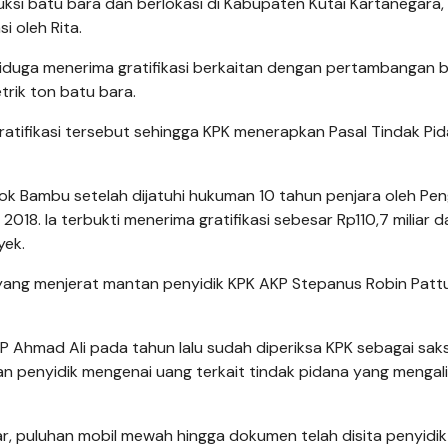
i batu bara dan berlokasi di Kabupaten Kutai Kartanegara,
i oleh Rita.
iduga menerima gratifikasi berkaitan dengan pertambangan 
trik ton batu bara.
atifikasi tersebut sehingga KPK menerapkan Pasal Tindak Pi
 Bambu setelah dijatuhi hukuman 10 tahun penjara oleh Pen
 2018. Ia terbukti menerima gratifikasi sebesar Rp110,7 miliar 
yek.
s yang menjerat mantan penyidik KPK AKP Stepanus Robin Pattu
 Ahmad Ali pada tahun lalu sudah diperiksa KPK sebagai saks
an penyidik mengenai uang terkait tindak pidana yang mengali
ar, puluhan mobil mewah hingga dokumen telah disita penyidik