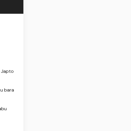
 Japto
tu bara
Rabu