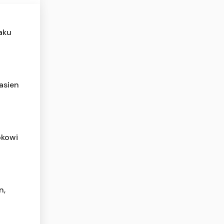
aku
asien
okowi
n,