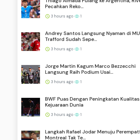
Thiago Almada Pulang ke Argentina, Rive
Pecahkan Reko...
3 hours ago
1
Andrey Santos Langsung Nyaman di MU
Trafford Sudah Sepe...
3 hours ago
1
Jorge Martin Kagum Marco Bezzecchi
Langsung Raih Podium Usai...
3 hours ago
1
BWF Puas Dengan Peningkatan Kualitas
Kejuaraan Dunia
3 hours ago
1
Langkah Rafael Jodar Menuju Perempatf
Montreal Tak Te...