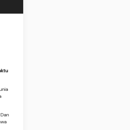
aktu
unia
a
. Dan
ahwa