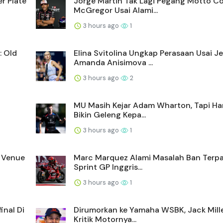
r Plate
Jorge Martin Tak Lagi Pegang Motto C
McGregor Usai Alami...
3 hours ago
1
: Old
Elina Svitolina Ungkap Perasaan Usai Je
Amanda Anisimova ...
3 hours ago
2
MU Masih Kejar Adam Wharton, Tapi Ha
Bikin Geleng Kepa...
3 hours ago
1
 Venue
Marc Marquez Alami Masalah Ban Terpa
Sprint GP Inggris...
3 hours ago
1
inal Di
Dirumorkan ke Yamaha WSBK, Jack Mill
Kritik Motornya...