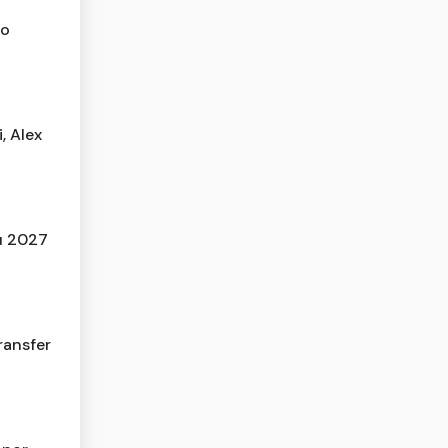
so
, Alex
u 2027
ransfer