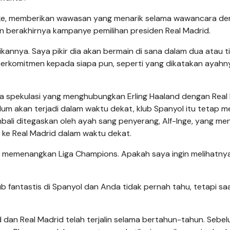
ke, memberikan wawasan yang menarik selama wawancara d
n berakhirnya kampanye pemilihan presiden Real Madrid.
kannya. Saya pikir dia akan bermain di sana dalam dua atau t
m berkomitmen kepada siapa pun, seperti yang dikatakan ayahny
a spekulasi yang menghubungkan Erling Haaland dengan Real
m akan terjadi dalam waktu dekat, klub Spanyol itu tetap m
embali ditegaskan oleh ayah sang penyerang, Alf-Inge, yang me
e Real Madrid dalam waktu dekat.
n memenangkan Liga Champions. Apakah saya ingin melihatnya
b fantastis di Spanyol dan Anda tidak pernah tahu, tetapi saat
an Real Madrid telah terjalin selama bertahun-tahun. Sebel