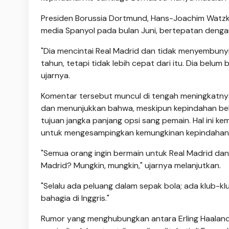
Presiden Borussia Dortmund, Hans-Joachim Watz
media Spanyol pada bulan Juni, bertepatan denga
"Dia mencintai Real Madrid dan tidak menyembunyi
tahun, tetapi tidak lebih cepat dari itu. Dia belu
ujarnya.
Komentar tersebut muncul di tengah meningkatny
dan menunjukkan bahwa, meskipun kepindahan belu
tujuan jangka panjang opsi sang pemain. Hal ini k
untuk mengesampingkan kemungkinan kepindahan k
"Semua orang ingin bermain untuk Real Madrid da
Madrid? Mungkin, mungkin," ujarnya melanjutkan.
"Selalu ada peluang dalam sepak bola; ada klub-klu
bahagia di Inggris."
Rumor yang menghubungkan antara Erling Haaland d