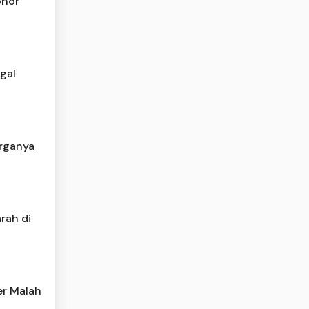
onor
gal
rganya
rah di
er Malah