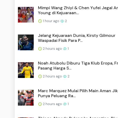
Mimpi Wang Zhiyi & Chen Yufei Jegal A
Young di Kejuaraan...
1 hour ago
2
Jelang Kejuaraan Dunia, Kirsty Gilmour
Waspadai Fisik Para P...
2 hours ago
1
Noah Atubolu Diburu Tiga Klub Eropa, F
Pasang Harga S...
2 hours ago
2
Marc Marquez Mulai Pilih Main Aman Jik
Punya Peluang Ra...
2 hours ago
1