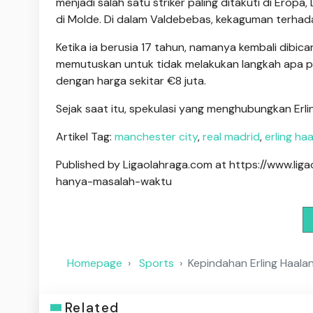
menjadi salah satu striker paling ditakuti di Ero
di Molde. Di dalam Valdebebas, kekaguman terhad
Ketika ia berusia 17 tahun, namanya kembali dibica
memutuskan untuk tidak melakukan langkah apa p
dengan harga sekitar €8 juta.
Sejak saat itu, spekulasi yang menghubungkan Erl
Artikel Tag:
manchester city
,
real madrid
,
erling ha
Published by Ligaolahraga.com at https://www.li
hanya-masalah-waktu
Homepage
Sports
Kepindahan Erling Haala
Related