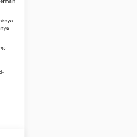
bermain
hirnya
nnya
ng.
d-