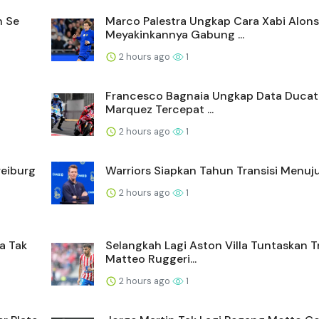
n Se
Marco Palestra Ungkap Cara Xabi Alon
Meyakinkannya Gabung ...
2 hours ago
1
Francesco Bagnaia Ungkap Data Ducati
Marquez Tercepat ...
2 hours ago
1
reiburg
Warriors Siapkan Tahun Transisi Menuj
2 hours ago
1
a Tak
Selangkah Lagi Aston Villa Tuntaskan T
Matteo Ruggeri...
2 hours ago
1