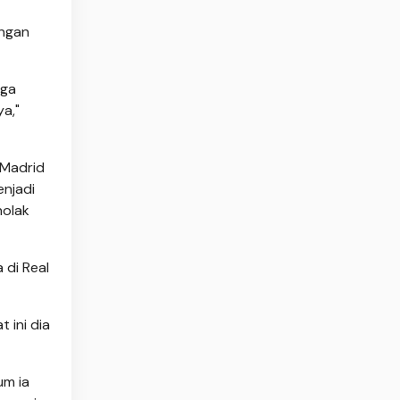
engan
iga
a,"
 Madrid
enjadi
nolak
 di Real
 ini dia
um ia