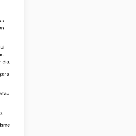
ka
an
ui
an
 dia.
gara
atau
a.
nisme
"