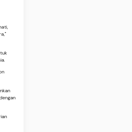
ati,
a,"
tuk
ia.
on
inkan
l dengan
ian