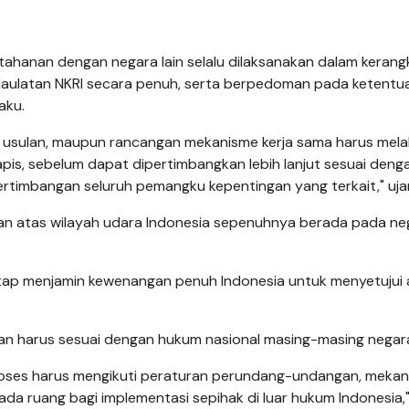
ahanan dengan negara lain selalu dilaksanakan dalam kerang
aulatan NKRI secara penuh, serta berpedoman pada ketentu
aku.
 usulan, maupun rancangan mekanisme kerja sama harus melal
is, sebelum dapat dipertimbangkan lebih lanjut sesuai deng
timbangan seluruh pemangku kepentingan yang terkait," ujar
san atas wilayah udara Indonesia sepenuhnya berada pada ne
etap menjamin kewenangan penuh Indonesia untuk menyetujui 
an harus sesuai dengan hukum nasional masing-masing negar
h proses harus mengikuti peraturan perundang-undangan, meka
ada ruang bagi implementasi sepihak di luar hukum Indonesia,