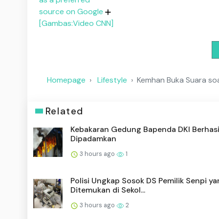
source on Google
[Gambas:Video CNN]
Homepage
Lifestyle
Kemhan Buka Suara soa
Related
Kebakaran Gedung Bapenda DKI Berhasi
Dipadamkan
3 hours ago
1
Polisi Ungkap Sosok DS Pemilik Senpi y
Ditemukan di Sekol...
3 hours ago
2