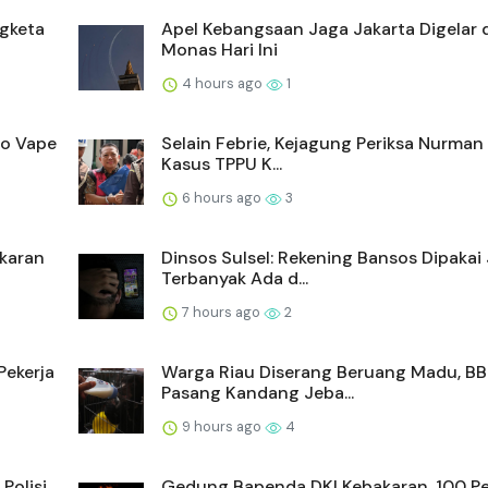
gketa
Apel Kebangsaan Jaga Jakarta Digelar 
Monas Hari Ini
4 hours ago
1
mo Vape
Selain Febrie, Kejagung Periksa Nurman 
Kasus TPPU K...
6 hours ago
3
akaran
Dinsos Sulsel: Rekening Bansos Dipakai
Terbanyak Ada d...
7 hours ago
2
ekerja
Warga Riau Diserang Beruang Madu, B
Pasang Kandang Jeba...
9 hours ago
4
Polisi
Gedung Bapenda DKI Kebakaran, 100 Pe