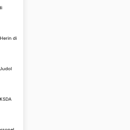
di
Herin di
 Judol
BKSDA
rsonel