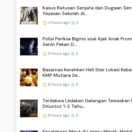
Kasus Ratusan Senjata dan Dugaan Sen
Yayasan Sekolah di...
4 hours ago
2
Polisi Periksa Bigmo soal Ajak Anak Pro
Senin Pekan D...
5 hours ago
2
Basarnas Kerahkan Heli Sisir Lokasi Keb
KMP Mutiara Se...
6 hours ago
3
Terdakwa Ledakan Galangan Tewaskan P
Dituntut 1-2 Tahu...
8 hours ago
3
Kecelakaan Maut di Lampu Merah, Mobil 