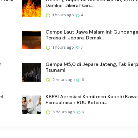
Damkar Dikerahkan...
11 hours ago
4
Gempa Laut Jawa Malam Ini: Guncang
Terasa di Jepara, Demak...
11 hours ago
7
n
Gempa M5,0 di Jepara Jateng, Tak Ber
Tsunami
12 hours ago
6
li
KBPBI Apresiasi Komitmen Kapolri Kawa
Pembahasan RUU Ketena...
13 hours ago
6