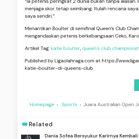
“Ia petenis peringkat 2 dunia bukan tanpa alasan.
menjaga skor tetap seimbang. Itulah rencana saya
saya sendiri.”
Menantikan Boulter di semifinal Queen’s Club Cha
mengandaskan petenis berkebangsaan Ceko, Karoli
Artikel Tag:
katie boulter
,
queen`s club championsh
Published by Ligaolahraga.com at https://www.li
katie-boulter-di-queens-club
Homepage
Sports
Juara Australian Open J
Related
Dania Sofea Bersyukur Karirnya Kembali