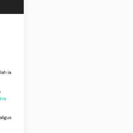
ah ia
n
ina
aligus