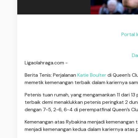
Portal 
Da
Ligaolahraga.com -
Berita Tenis: Perjalanan
Katie Boulter
di Queen’s Cl
memetik kemenangan terbaik dalam kariernya sampa
Petenis tuan rumah, yang mengamankan 11 dari 13
terbaik demi menaklukkan petenis peringkat 2 dun
dengan 7-5, 2-6, 6-4 di perempatfinal Queen’s Cl
Kemenangan atas Rybakina menjadi kemenangan ter
menjadi kemenangan kedua dalam kariernya atas pe