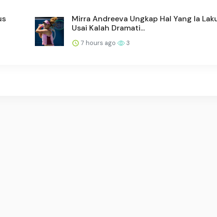
us
Mirra Andreeva Ungkap Hal Yang Ia Lak
Usai Kalah Dramati...
7 hours ago
3