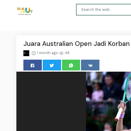
Juara Australian Open Jadi Korban
1 month ago
48