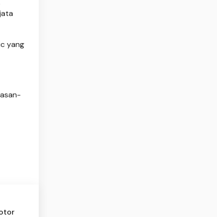
k
jata
ic yang
nasan-
otor