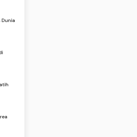
s Dunia
di
atih
rea