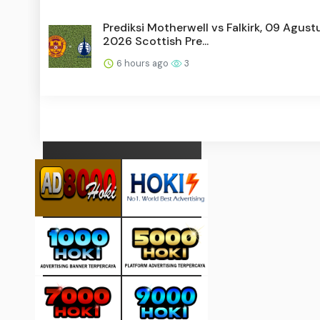
Prediksi Motherwell vs Falkirk, 09 Agust
2026 Scottish Pre...
6 hours ago
3