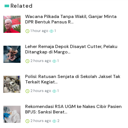
Related
Wacana Pilkada Tanpa Wakil, Ganjar Minta
DPR Bentuk Pansus R...
1 hour ago
1
Leher Remaja Depok Disayat Cutter, Pelaku
Ditangkap di Margo...
2 hours ago
1
Polisi: Ratusan Senjata di Sekolah Jaksel Tak
Terkait Kegiat...
2 hours ago
1
Rekomendasi RSA UGM ke Nakes Cibir Pasien
BPJS: Sanksi Berat...
2 hours ago
2