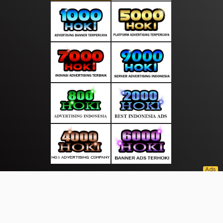
About Us
·
Contact Us
·
Terms & Conditions
·
© selaluliput.com 2026. All rights are reserved