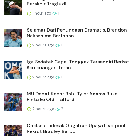
Berakhir Tragis di ...
1 hour ago
1
Selamat Dari Penundaan Dramatis, Brandon
Nakashima Bertahan ...
2 hours ago
1
Iga Swiatek Capai Tonggak Tersendiri Berkat
Kemenangan Teran...
2 hours ago
1
MU Dapat Kabar Baik, Tyler Adams Buka
Pintu ke Old Trafford
2 hours ago
2
Chelsea Didesak Gagalkan Upaya Liverpool
Rekrut Bradley Barc...