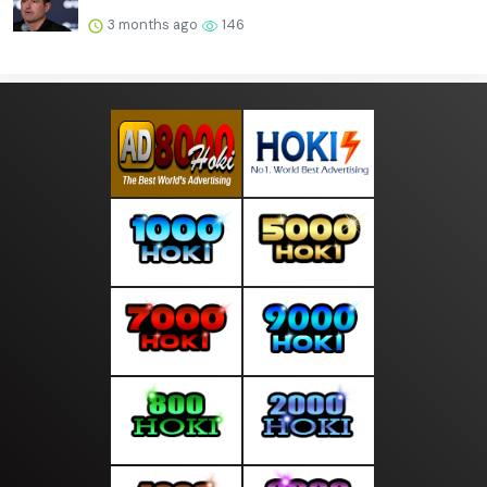
3 months ago
146