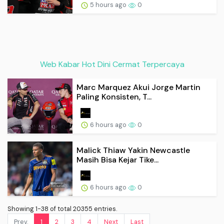
5 hours ago
0
Web Kabar Hot Dini Cermat Terpercaya
Marc Marquez Akui Jorge Martin
Paling Konsisten, T...
6 hours ago
0
Malick Thiaw Yakin Newcastle
Masih Bisa Kejar Tike...
6 hours ago
0
Showing 1-38 of total 20355 entries.
Prev.
1
2
3
4
Next
Last