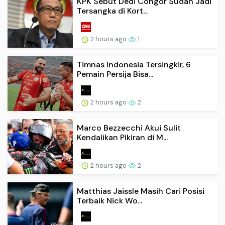
KPK Sebut Dedi Congor Sudah Jadi
Tersangka di Kort...
2 hours ago
1
Timnas Indonesia Tersingkir, 6
Pemain Persija Bisa...
2 hours ago
2
Marco Bezzecchi Akui Sulit
Kendalikan Pikiran di M...
2 hours ago
2
Matthias Jaissle Masih Cari Posisi
Terbaik Nick Wo...