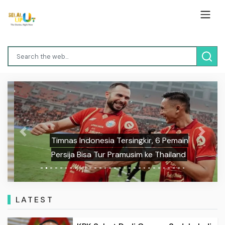
Previous
Next
Timnas Indonesia Tersingkir, 6 Pemain
Persija Bisa Tur Pramusim ke Thailand
LATEST