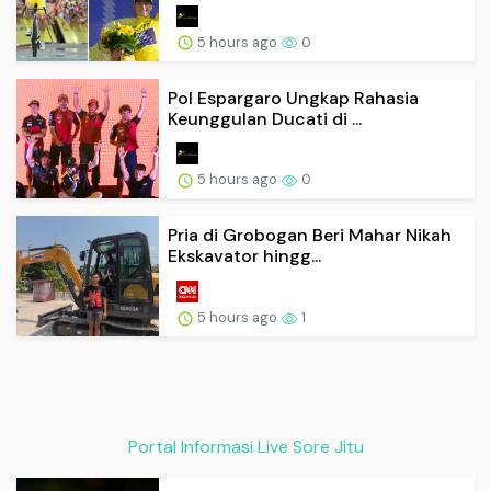
5 hours ago
0
Pol Espargaro Ungkap Rahasia
Keunggulan Ducati di ...
5 hours ago
0
Pria di Grobogan Beri Mahar Nikah
Ekskavator hingg...
5 hours ago
1
Portal Informasi Live Sore Jitu