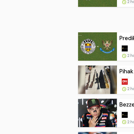
2 h
Predi
2 h
Pihak
2 h
Bezze
2 h