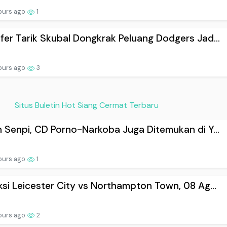
ours ago
1
fer Tarik Skubal Dongkrak Peluang Dodgers Jad...
ours ago
3
Situs Buletin Hot Siang Cermat Terbaru
n Senpi, CD Porno-Narkoba Juga Ditemukan di Y...
ours ago
1
ksi Leicester City vs Northampton Town, 08 Ag...
ours ago
2