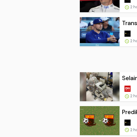
2 h
Trans
2 h
Selai
2 h
Predi
2 h