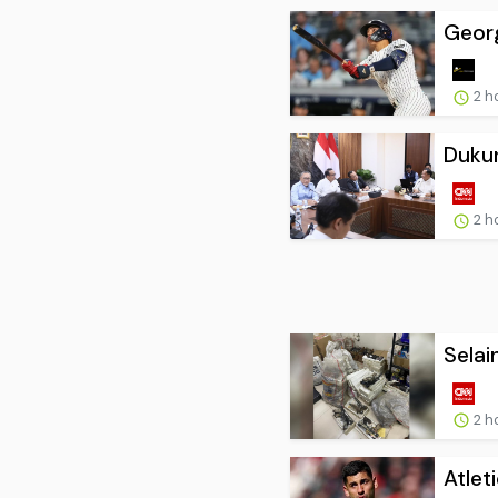
Georg
2 h
Dukun
2 h
Selai
2 h
Atlet