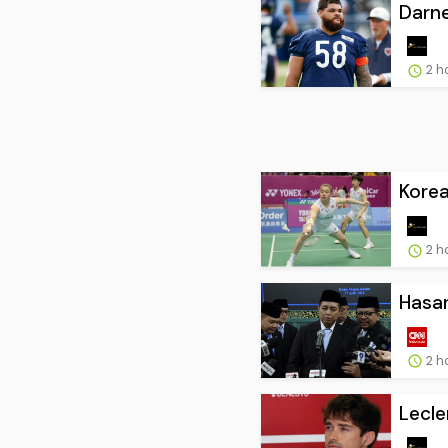
Darne
2 h
Korea
2 h
Hasan
2 h
Lecle