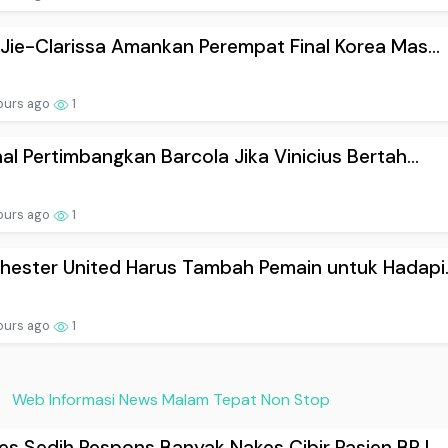
Jie-Clarissa Amankan Perempat Final Korea Mas...
ours ago
1
al Pertimbangkan Barcola Jika Vinicius Bertah...
ours ago
1
ester United Harus Tambah Pemain untuk Hadapi..
ours ago
1
Web Informasi News Malam Tepat Non Stop
s Sedih Respons Banyak Nakes Cibir Pasien BPJ...