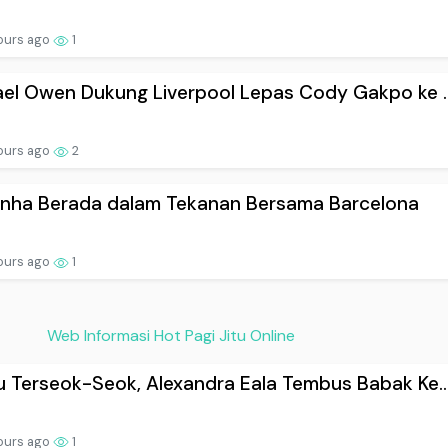
ours ago
1
el Owen Dukung Liverpool Lepas Cody Gakpo ke ..
ours ago
2
inha Berada dalam Tekanan Bersama Barcelona
ours ago
1
Web Informasi Hot Pagi Jitu Online
 Terseok-Seok, Alexandra Eala Tembus Babak Ke..
ours ago
1