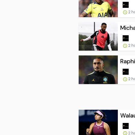
2 h
Micha
2 h
Raph
2 h
Walau
2 h