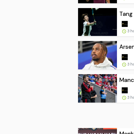
Tang 
3 h
Arsen
3 h
Manch
3 h
Menke