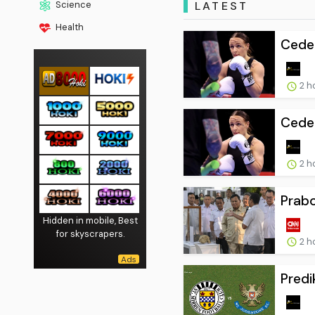
LATEST
Science
Health
Ceder
2 h
Ceder
2 h
Prab
Hidden in mobile, Best
for skyscrapers.
2 h
Predi